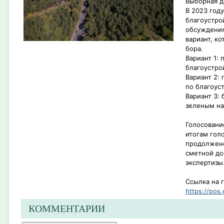
Выборная д
В 2023 год
благоустро
обсуждения
вариант, к
бора.
Вариант 1:
благоустро
Вариант 2:
по благоус
Вариант 3: 
зеленым н
Голосовани
итогам гол
продолжено
сметной до
экспертизы
Ссылка на 
https://pos.
КОММЕНТАРИИ