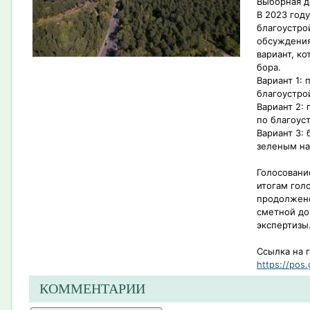
Выборная д
В 2023 год
благоустро
обсуждения
вариант, к
бора.
Вариант 1:
благоустро
Вариант 2:
по благоус
Вариант 3: 
зеленым н
Голосовани
итогам гол
продолжено
сметной до
экспертизы
Ссылка на 
https://pos.
КОММЕНТАРИИ