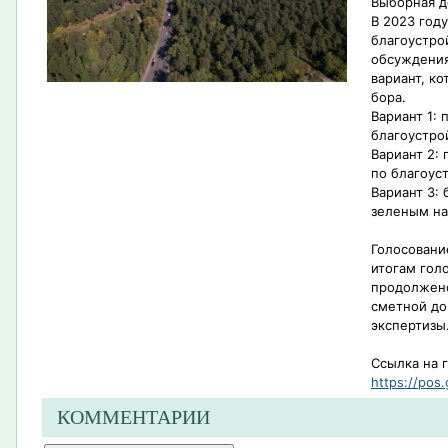
Выборная д
В 2023 год
благоустро
обсуждения
вариант, к
бора.
Вариант 1:
благоустро
Вариант 2:
по благоус
Вариант 3: 
зеленым н
Голосовани
итогам гол
продолжено
сметной до
экспертизы
Ссылка на 
https://pos.
КОММЕНТАРИИ