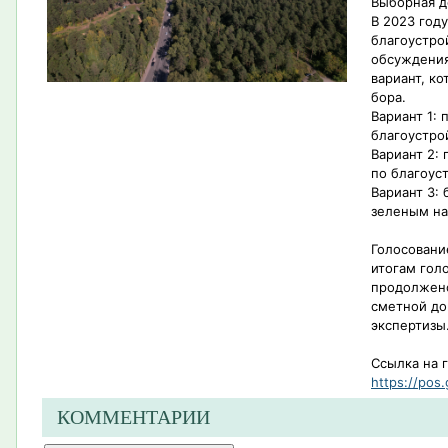
Выборная д
В 2023 год
благоустро
обсуждения
вариант, к
бора.
Вариант 1:
благоустро
Вариант 2:
по благоус
Вариант 3: 
зеленым н
Голосовани
итогам гол
продолжено
сметной до
экспертизы
Ссылка на 
https://pos.
КОММЕНТАРИИ