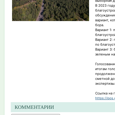
Выборная д
В 2023 год
благоустро
обсуждения
вариант, к
бора.
Вариант 1:
благоустро
Вариант 2:
по благоус
Вариант 3: 
зеленым н
Голосовани
итогам гол
продолжено
сметной до
экспертизы
Ссылка на 
https://pos.
КОММЕНТАРИИ