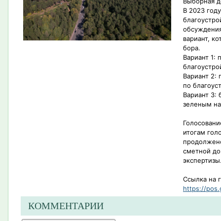
Выборная д
В 2023 год
благоустро
обсуждения
вариант, к
бора.
Вариант 1:
благоустро
Вариант 2:
по благоус
Вариант 3: 
зеленым н
Голосовани
итогам гол
продолжено
сметной до
экспертизы
Ссылка на 
https://pos.
КОММЕНТАРИИ