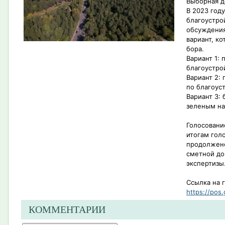
Выборная д
В 2023 год
благоустро
обсуждения
вариант, к
бора.
Вариант 1:
благоустро
Вариант 2:
по благоус
Вариант 3: 
зеленым н
Голосовани
итогам гол
продолжено
сметной до
экспертизы
Ссылка на 
https://pos.
КОММЕНТАРИИ