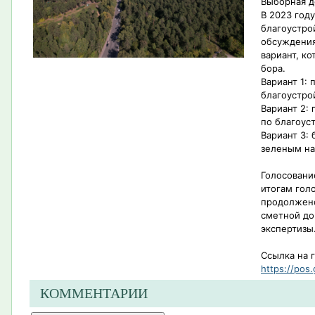
Выборная д
В 2023 год
благоустро
обсуждения
вариант, к
бора.
Вариант 1:
благоустро
Вариант 2:
по благоус
Вариант 3: 
зеленым н
Голосовани
итогам гол
продолжено
сметной до
экспертизы
Ссылка на 
https://pos.
КОММЕНТАРИИ