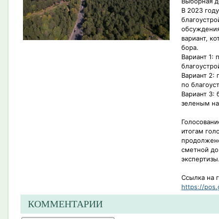
Выборная д
В 2023 год
благоустро
обсуждения
вариант, к
бора.
Вариант 1:
благоустро
Вариант 2:
по благоус
Вариант 3: 
зеленым н
Голосовани
итогам гол
продолжено
сметной до
экспертизы
Ссылка на 
https://pos.
КОММЕНТАРИИ