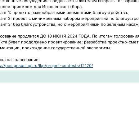
ственные обсуждения. Предлагается жителям выбрать тот вариант
более приемлем для Инюшенского бора.
ант 1: проект с разнообразными элементами благоустройства.
ант 2: проект с минимальным набором мероприятий по благоустро
ант 3: без благоустройства, но с мероприятиями по зеленым наса
сование продлится ДО 10 ИЮНЯ 2024 ГОДА. По итогам голосования
кта будет продолжено проектирование: разработка проектно-сме
ментации, прохождение государственной экспертизы.
ка на голосование:
s://pos.gosuslugi.ru/lkp/project-contests/12120/​