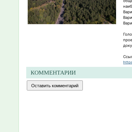
обще
наи
Вари
Вари
Вари
Голо
прое
доку
Ссыл
http
КОММЕНТАРИИ