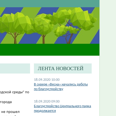
ЛЕНТА НОВОСТЕЙ
18.09.2020 10:00
В сквере «Весна» начались работы
по благоустройству
одской среды" по
 города
18.09.2020 09:00
​Благоустройство Центрального парка
продолжается
н не прошел