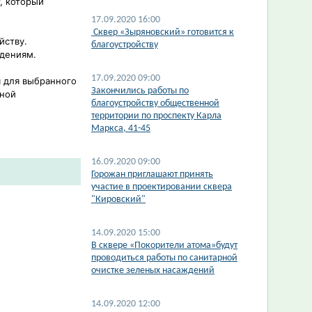
, который
17.09.2020 16:00
​ Сквер «Зыряновский» готовится к
йству.
благоустройству
ждениям.
17.09.2020 09:00
 для выбранного
Закончились работы по
тной
благоустройству общественной
территории по проспекту Карла
Маркса, 41-45
16.09.2020 09:00
​Горожан приглашают принять
участие в проектировании сквера
"Кировский"
14.09.2020 15:00
В сквере «Покорители атома»будут
проводиться работы по санитарной
очистке зеленых насаждений
14.09.2020 12:00