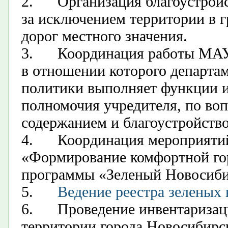
2.
О
рганизация благоустрой
за исключением территории в 
дорог местного значения.
3.
К
оординация работы МАУ
в отношении которого департа
политики выполняет функции 
полномочия учредителя, по во
содержанием и благоустройство
4.
К
оординация мероприятий
«
Формирование комфортной го
программы «Зеленый Новосиби
5.
В
едение реестра зеленых
6.
П
роведение инвентариза
территории города Новосибирс