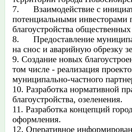
7.
В
заимодействие с иници
потенциальными инвесторами 
благоустройства общественных
8.
П
редоставление муницип
на снос и аварийную обрезку з
9. С
оздание новых благоустрое
том числе - реализация проекто
муниципально-частного партне
10.
Р
азработка нормативной пр
благоустройства, озеленения.
11.
Р
азработка концепций город
оформления.
12.
О
перативное информирован