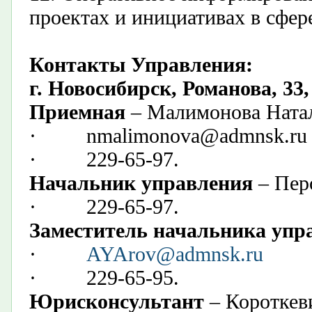
проектах и инициативах в сфер
Контакты Управления:
г. Новосибирск,
Романова, 33,
Приемная
– Малимонова Ната
·
nmalimonova@admnsk.ru​
·
229-65-97
.
Начальник управления
–
Пер
·
229-65-97
.​
Заместитель начальника упр
·
AYArov
@admnsk.ru
· 229-65-95.​
Юрисконсультант
– Коротке