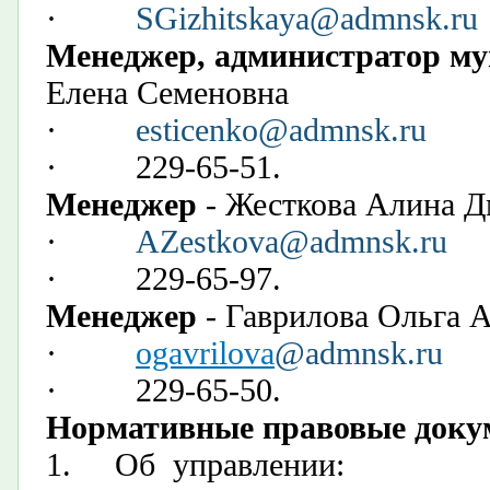
·
SGizhitskaya@admnsk.ru
Менеджер, администратор м
Елена Семеновна
·
esticenko@admnsk.ru
·
229-65-51.
Менеджер
​ - Жесткова Алина 
·
AZestkova@admnsk.ru
· 229-65-97.
Менеджер
​ - Гаврилова Ольга
·
ogavrilova
@admnsk.ru
· 229-65-50.
Нормативные правовые доку
1.
Об управлении: