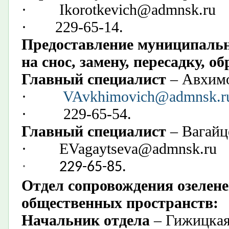
·
Ik
orotkevich@admnsk.ru
·
229-65-14.
Предоставление муниципальн
на снос, замену, пересадку, о
Главный специалист
– Авхимо
·
VAvkhimovich@admnsk.r
·
229-65-54.
Главный специалист
– Вагайц
·
EVagaytseva@admnsk.ru
·
​
229-65-85.
Отдел сопровождения озелене
общественных пространств:
Начальник отдела
– Гижицкая