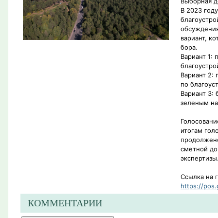
Выборная д
В 2023 год
благоустро
обсуждения
вариант, к
бора.
Вариант 1:
благоустро
Вариант 2:
по благоус
Вариант 3: 
зеленым н
Голосовани
итогам гол
продолжено
сметной до
экспертизы
Ссылка на 
https://pos.
КОММЕНТАРИИ