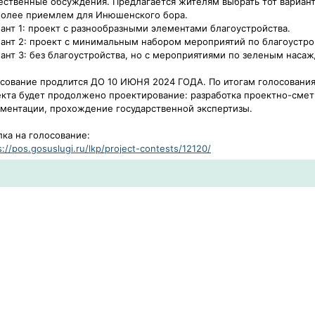
ственные обсуждения. Предлагается жителям выбрать тот вариант
более приемлем для Инюшенского бора.
ант 1: проект с разнообразными элементами благоустройства.
ант 2: проект с минимальным набором мероприятий по благоустро
ант 3: без благоустройства, но с мероприятиями по зеленым наса
сование продлится ДО 10 ИЮНЯ 2024 ГОДА. По итогам голосования
кта будет продолжено проектирование: разработка проектно-сме
ментации, прохождение государственной экспертизы.
ка на голосование:
s://pos.gosuslugi.ru/lkp/project-contests/12120/​