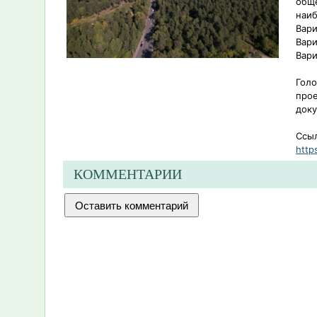
обще
наи
Вари
Вари
Вари
Голо
прое
доку
Ссыл
http
КОММЕНТАРИИ