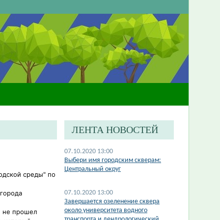
ЛЕНТА НОВОСТЕЙ
07.10.2020 13:00
Выбери имя городским скверам:
Центральный округ
одской среды" по
 города
07.10.2020 13:00
Завершается озеленение сквера
около университета водного
н не прошел
транспорта и дендрологический