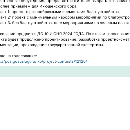
ственные обсуждения. Предлагается жителям выбрать тот вариант
более приемлем для Инюшенского бора.
ант 1: проект с разнообразными элементами благоустройства.
ант 2: проект с минимальным набором мероприятий по благоустро
ант 3: без благоустройства, но с мероприятиями по зеленым наса
сование продлится ДО 10 ИЮНЯ 2024 ГОДА. По итогам голосования
кта будет продолжено проектирование: разработка проектно-сме
ментации, прохождение государственной экспертизы.
ка на голосование:
s://pos.gosuslugi.ru/lkp/project-contests/12120/​