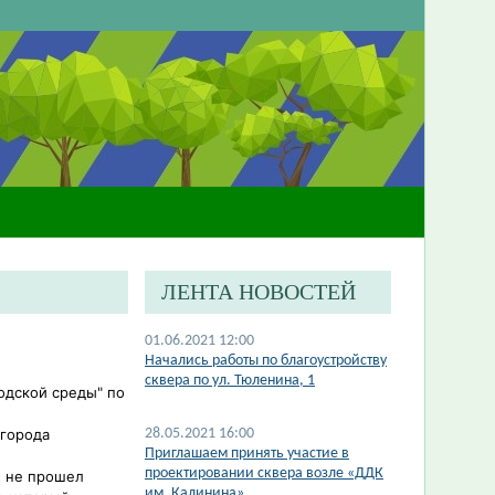
ЛЕНТА НОВОСТЕЙ
01.06.2021 12:00
Начались работы по благоустройству
сквера по ул. Тюленина, 1
одской среды" по
 города
28.05.2021 16:00
Приглашаем принять участие в
проектировании сквера возле «ДДК
н не прошел
им. Калинина»