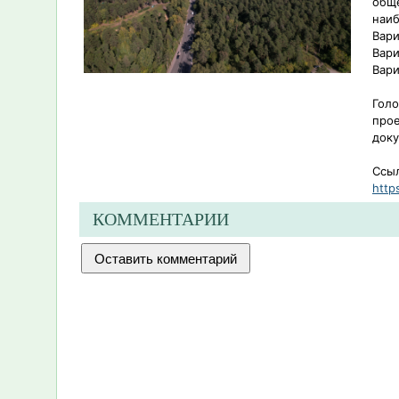
обще
наи
Вари
Вари
Вари
Голо
прое
доку
Ссыл
http
КОММЕНТАРИИ