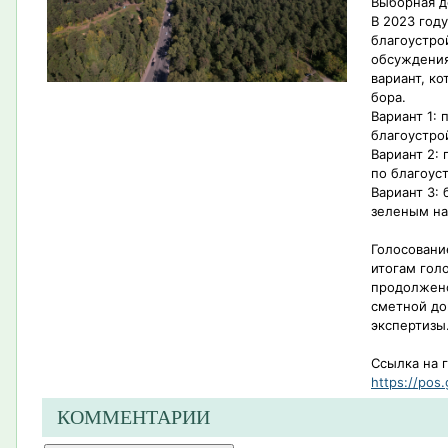
Выборная д
В 2023 год
благоустро
обсуждения
вариант, к
бора.
Вариант 1:
благоустро
Вариант 2:
по благоус
Вариант 3: 
зеленым н
Голосовани
итогам гол
продолжено
сметной до
экспертизы
Ссылка на 
https://pos.
КОММЕНТАРИИ