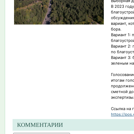
Выборная д
В 2023 год
благоустро
обсуждения
вариант, к
бора.
Вариант 1:
благоустро
Вариант 2:
по благоус
Вариант 3: 
зеленым н
Голосовани
итогам гол
продолжено
сметной до
экспертизы
Ссылка на 
https://pos.
КОММЕНТАРИИ