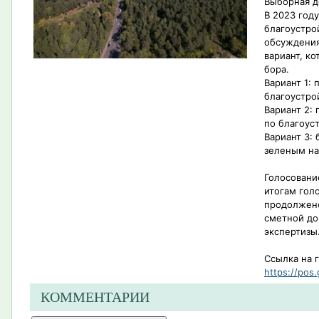
Выборная д
В 2023 год
благоустро
обсуждения
вариант, к
бора.
Вариант 1:
благоустро
Вариант 2:
по благоус
Вариант 3: 
зеленым н
Голосовани
итогам гол
продолжено
сметной до
экспертизы
Ссылка на 
https://pos.
КОММЕНТАРИИ