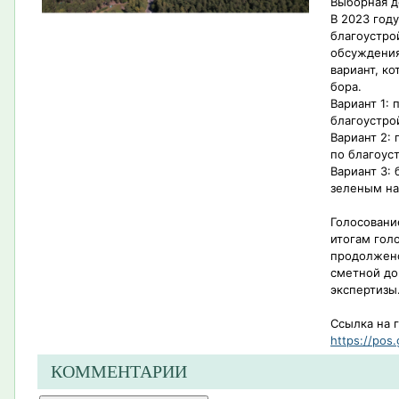
Выборная д
В 2023 год
благоустро
обсуждения
вариант, к
бора.
Вариант 1:
благоустро
Вариант 2:
по благоус
Вариант 3: 
зеленым н
Голосовани
итогам гол
продолжено
сметной до
экспертизы
Ссылка на 
https://pos.
КОММЕНТАРИИ