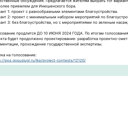
ственные обсуждения. Предлагается жителям выбрать тот вариант
более приемлем для Инюшенского бора.
ант 1: проект с разнообразными элементами благоустройства.
ант 2: проект с минимальным набором мероприятий по благоустро
ант 3: без благоустройства, но с мероприятиями по зеленым наса
сование продлится ДО 10 ИЮНЯ 2024 ГОДА. По итогам голосования
кта будет продолжено проектирование: разработка проектно-сме
ментации, прохождение государственной экспертизы.
ка на голосование:
s://pos.gosuslugi.ru/lkp/project-contests/12120/​