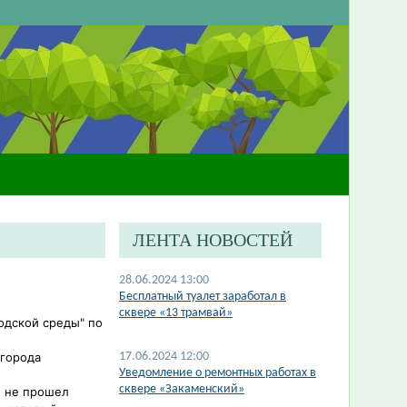
ЛЕНТА НОВОСТЕЙ
28.06.2024 13:00
​Бесплатный туалет заработал в
сквере «13 трамвай»
одской среды" по
 города
17.06.2024 12:00
Уведомление о ремонтных работах в
сквере «Закаменский»
н не прошел