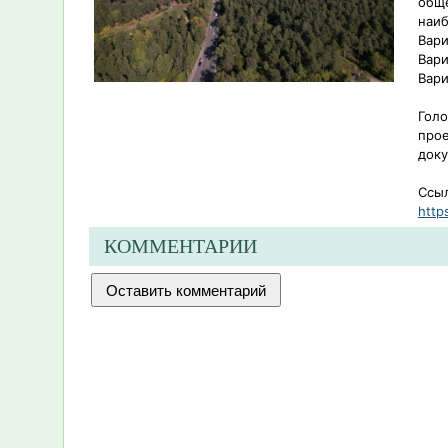
обще
наи
Вари
Вари
Вари
Голо
прое
доку
Ссыл
http
КОММЕНТАРИИ