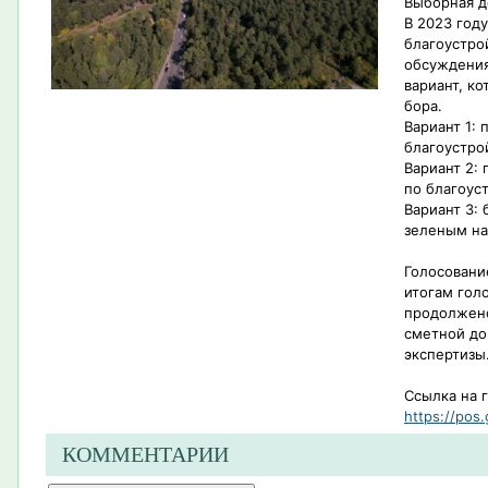
Выборная д
В 2023 год
благоустро
обсуждения
вариант, к
бора.
Вариант 1:
благоустро
Вариант 2:
по благоус
Вариант 3: 
зеленым н
Голосовани
итогам гол
продолжено
сметной до
экспертизы
Ссылка на 
https://pos.
КОММЕНТАРИИ