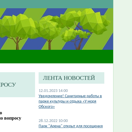
ЛЕНТА НОВОСТЕЙ
ПРОСУ
12.01.2023 14:00
​Уведомление! Санитарные работы в
парке культуры и отдыха «У моря
Обского»
о
о вопросу
28.12.2022 10:00
Парк "Арена" открыт для посещения