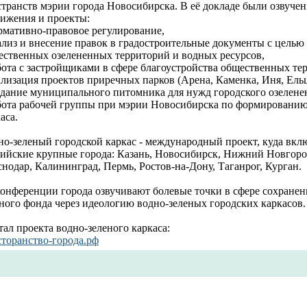
странств мэрии города Новосибирска. В её докладе были озвуче
тижения и проекты:
рмативно-правовое регулирование,
ализ и внесение правок в градостроительные документы с целью
ественных озелененных территорий и водных ресурсов,
бота с застройщиками в сфере благоустройства общественных те
ализация проектов приречных парков (Арена, Каменка, Иня, Ельцо
оздание муниципального питомника для нужд городского озелене
абота рабочей группы при мэрии Новосибирска по формированию
аса.
но-зеленый городской каркас - международный проект, куда вк
сийские крупные города: Казань, Новосибирск, Нижний Новгород
нодар, Калининград, Пермь, Ростов-на-Дону, Таганрог, Курган.
онференции города озвучивают болевые точки в сфере сохранен
ного фонда через идеологию водно-зеленых городских каркасов.
ал проекта водно-зеленого каркаса:
сторанство-города.рф