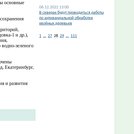
ны основные
06.12.2022 13:00
В скверах будут проводиться работы
по антивандальной обработке
 сохранения
хвойных деревьев
рриторий,
вка-1 и др.),
1
…
27
28
29
…
111
ния,
 водно-зеленого
лючены
, Екатеринбург,
ия и развития