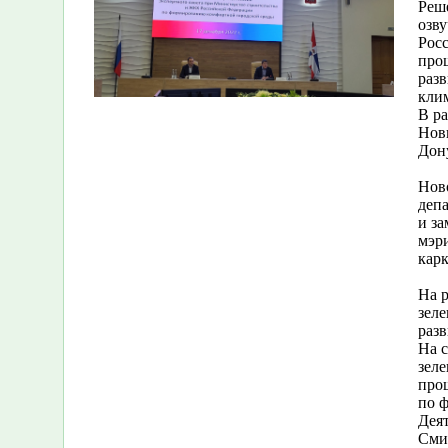
Реш
озву
Росс
про
разв
кли
В р
Нов
Дону
Нов
деп
и з
мэр
кар
На р
зеле
разв
На 
зел
про
по 
Деят
Сми