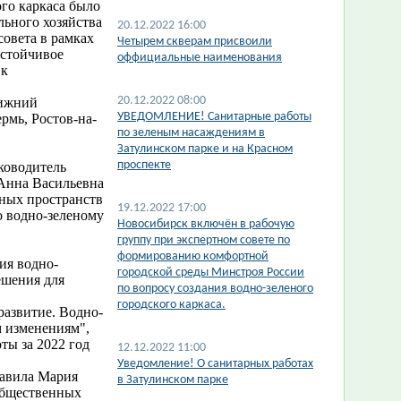
го каркаса было
ьного хозяйства
20.12.2022 16:00
совета в рамках
Четырем скверам присвоили
устойчивое
оффициальные наименования
 к
20.12.2022 08:00
Нижний
УВЕДОМЛЕНИЕ! Санитарные работы
рмь, Ростов-на-
по зеленым насаждениям в
Затулинском парке и на Красном
проспекте
ководитель
 Анна Васильевна
нных пространств
19.12.2022 17:00
о водно-зеленому
Новосибирск включён в рабочую
группу при экспертном совете по
формированию комфортной
ия водно-
городской среды Минстроя России
ешения для
по вопросу создания водно-зеленого
городского каркаса.
развитие. Водно-
м изменениям",
ты за 2022 год
12.12.2022 11:00
​Уведомление! О санитарных работах
тавила Мария
в Затулинском парке
общественных