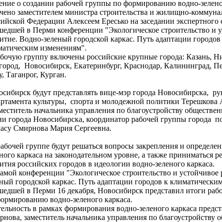
ение о создании рабочей группы по формированию водно-зелено
чено заместителем министра строительства и
жилищно-коммунал
ийской Федерации Алексеем Ересько на заседании экспертного 
шедшей в Перми конференции "Экологическое строительство и 
итие. Водно-зеленый городской каркас. Путь адаптации городов
матическим изменениям".
абочую группу включены российские крупные города: Казань, 
город, Новосибирск, Екатеринбург, Краснодар, Калининград, Пе
, Таганрог, Курган.
осибирск будут представлять вице-мэр города Новосибирска, ру
артамента культуры, спорта и молодежной политики Терешкова
аместитель начальника управления по благоустройству обществе
ии города Новосибирска, координатор рабочей группы города п
касу Смирнова Мария Сергеевна.
абочей группе будут решаться вопросы закрепления и определен
ного каркаса на законодательном уровне, а также приниматься р
ития российских городов в идеологии водно-зеленого каркаса.
самой конференции "Экологическое строительство и устойчивое 
еный городской каркас. Путь адаптации городов к климатически
шедшей в Перми 16 декабря,
Новосибирск представил итоги рабо
формированию водно-зеленого каркаса.
ельность в рамках формирования водно-зеленого каркаса
предс
рнова, заместитель начальника управления по благоустройству 