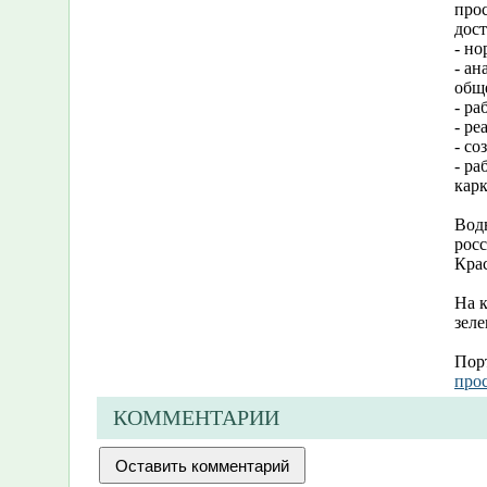
про
дос
- но
- ан
общ
- ра
- ре
- с
- р
карк
Вод
рос
Крас
На к
зеле
Порт
про
КОММЕНТАРИИ