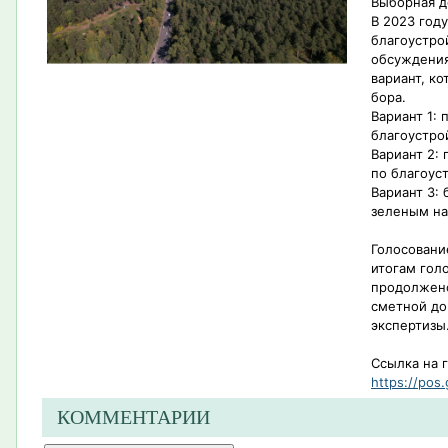
Выборная д
В 2023 год
благоустро
обсуждения
вариант, к
бора.
Вариант 1:
благоустро
Вариант 2:
по благоус
Вариант 3: 
зеленым н
Голосовани
итогам гол
продолжено
сметной до
экспертизы
Ссылка на 
https://pos.
КОММЕНТАРИИ