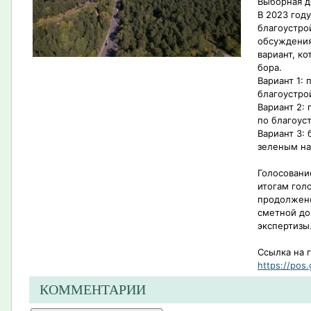
Выборная д
В 2023 год
благоустро
обсуждения
вариант, к
бора.
Вариант 1:
благоустро
Вариант 2:
по благоус
Вариант 3: 
зеленым н
Голосовани
итогам гол
продолжено
сметной до
экспертизы
Ссылка на 
https://pos.
КОММЕНТАРИИ