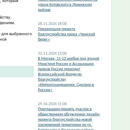
, который
улице Котовского в Ленинском
районе
йству.
ждениям.
28.11.2024 18:00
Презентация проекта
 для выбранного
благоустройства парка «Чемской
тной
берег»
12.11.2024 15:00
В Москве, 11-12 ноября под эгидой
Минстроя России и Ассоциации
парков России проходит
Всероссийский форум по
благоустройству
«Импортозамещение. Сделано в
России»
29.10.2024 11:00
Приглашаем принять участие в
общественном обсуждении дизайн-
проекта благоустройства новой
озелененной территории по ул.