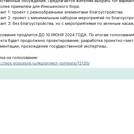
ственные обсуждения. Предлагается жителям выбрать тот вариант
более приемлем для Инюшенского бора.
ант 1: проект с разнообразными элементами благоустройства.
ант 2: проект с минимальным набором мероприятий по благоустро
ант 3: без благоустройства, но с мероприятиями по зеленым наса
сование продлится ДО 10 ИЮНЯ 2024 ГОДА. По итогам голосования
кта будет продолжено проектирование: разработка проектно-сме
ментации, прохождение государственной экспертизы.
ка на голосование:
s://pos.gosuslugi.ru/lkp/project-contests/12120/​