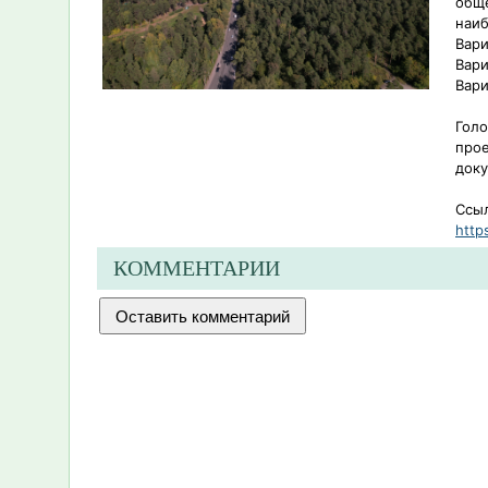
обще
наи
Вари
Вари
Вари
Голо
прое
доку
Ссыл
http
КОММЕНТАРИИ