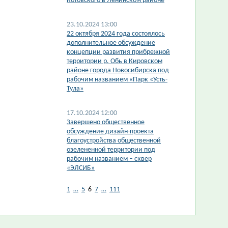
Котовского в Ленинском районе
23.10.2024 13:00
22 октября 2024 года состоялось
дополнительное обсуждение
концепции развития прибрежной
территории р. Обь в Кировском
районе города Новосибирска под
рабочим названием «Парк «Усть-
Тула»
17.10.2024 12:00
Завершено общественное
обсуждение дизайн-проекта
благоустройства общественной
озелененной территории под
рабочим названием – сквер
«ЭЛСИБ»
1
…
5
6
7
…
111