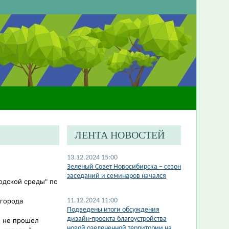
ЛЕНТА НОВОСТЕЙ
13.12.2024 15:00
​Зеленый Совет Новосибирска – сезон
заседаний и семинаров начался
одской среды" по
 города
11.12.2024 11:00
Подведены итоги обсуждения
дизайн-проекта благоустройства
н не прошел
новой озелененной территории на