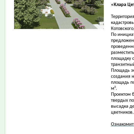
«Клара Це
Территория
кадастровы
Котовского
По инициат
предложен
проведенн
разместит
площадку 
транзитны
Площадь зе
создания н
площадь по
м².
Проектом б
твердых по
высадка де
цветников.
Ознакомит