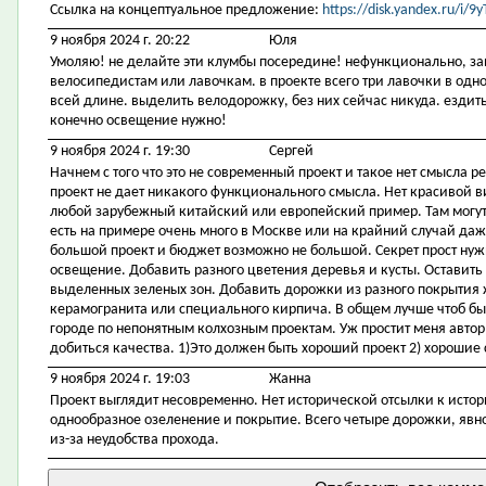
Ссылка на концептуальное предложение:
https://disk.yandex.ru/i
9 ноября 2024 г. 20:22
Юля
Умоляю! не делайте эти клумбы посередине! нефункционально, за
велосипедистам или лавочкам. в проекте всего три лавочки в одном
всей длине. выделить велодорожку, без них сейчас никуда. ездить
конечно освещение нужно!
9 ноября 2024 г. 19:30
Сергей
Начнем с того что это не современный проект и такое нет смысла р
проект не дает никакого функционального смысла. Нет красивой 
любой зарубежный китайский или европейский пример. Там могут 
есть на примере очень много в Москве или на крайний случай даже
большой проект и бюджет возможно не большой. Секрет прост ну
освещение. Добавить разного цветения деревья и кусты. Оставить
выделенных зеленых зон. Добавить дорожки из разного покрытия 
керамогранита или специального кирпича. В общем лучше чтоб был
городе по непонятным колхозным проектам. Уж простит меня автор
добиться качества. 1)Это должен быть хороший проект 2) хорошие 
9 ноября 2024 г. 19:03
Жанна
Проект выглядит несовременно. Нет исторической отсылки к исто
однообразное озеленение и покрытие. Всего четыре дорожки, явно
из-за неудобства прохода.