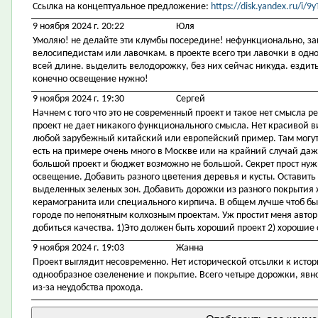
Ссылка на концептуальное предложение:
https://disk.yandex.ru/i
9 ноября 2024 г. 20:22
Юля
Умоляю! не делайте эти клумбы посередине! нефункционально, за
велосипедистам или лавочкам. в проекте всего три лавочки в одном
всей длине. выделить велодорожку, без них сейчас никуда. ездить
конечно освещение нужно!
9 ноября 2024 г. 19:30
Сергей
Начнем с того что это не современный проект и такое нет смысла р
проект не дает никакого функционального смысла. Нет красивой 
любой зарубежный китайский или европейский пример. Там могут 
есть на примере очень много в Москве или на крайний случай даже
большой проект и бюджет возможно не большой. Секрет прост ну
освещение. Добавить разного цветения деревья и кусты. Оставить
выделенных зеленых зон. Добавить дорожки из разного покрытия 
керамогранита или специального кирпича. В общем лучше чтоб был
городе по непонятным колхозным проектам. Уж простит меня автор
добиться качества. 1)Это должен быть хороший проект 2) хорошие 
9 ноября 2024 г. 19:03
Жанна
Проект выглядит несовременно. Нет исторической отсылки к исто
однообразное озеленение и покрытие. Всего четыре дорожки, явно
из-за неудобства прохода.