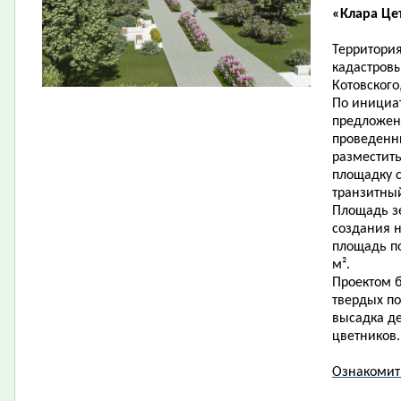
«Клара Це
Территория
кадастровы
Котовского
По инициат
предложен
проведенн
разместит
площадку 
транзитны
Площадь зе
создания н
площадь по
м².
Проектом б
твердых по
высадка де
цветников.
Ознакомит