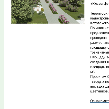
«Клара Це
Территория
кадастровы
Котовского
По инициат
предложен
проведенн
разместит
площадку 
транзитны
Площадь зе
создания н
площадь по
м².
Проектом б
твердых по
высадка де
цветников.
Ознакомит