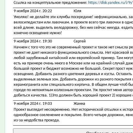
Ссылка на концептуальное предложение:
https://disk.yandex.ru/i
9 ноября 2024 г. 20:22
Юля
Умоляю! не делайте эти клумбы посередине! нефункционально, за
велосипедистам или лавочкам. в проекте всего три лавочки в одном
всей длине. выделить велодорожку, без них сейчас никуда. ездить
конечно освещение нужно!
9 ноября 2024 г. 19:30
Сергей
Начнем с того что это не современный проект и такое нет смысла р
проект не дает никакого функционального смысла. Нет красивой 
любой зарубежный китайский или европейский пример. Там могут 
есть на примере очень много в Москве или на крайний случай даже
большой проект и бюджет возможно не большой. Секрет прост ну
освещение. Добавить разного цветения деревья и кусты. Оставить
выделенных зеленых зон. Добавить дорожки из разного покрытия 
керамогранита или специального кирпича. В общем лучше чтоб был
городе по непонятным колхозным проектам. Уж простит меня автор
добиться качества. 1)Это должен быть хороший проект 2) хорошие 
9 ноября 2024 г. 19:03
Жанна
Проект выглядит несовременно. Нет исторической отсылки к исто
однообразное озеленение и покрытие. Всего четыре дорожки, явно
из-за неудобства прохода.