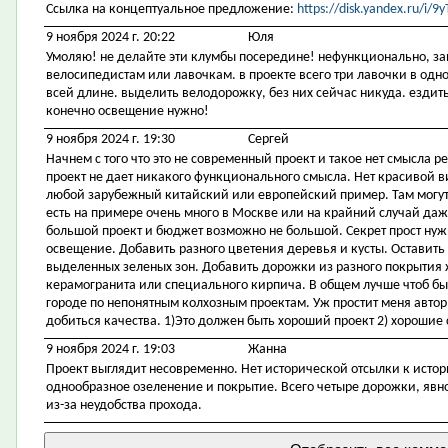
Ссылка на концептуальное предложение:
https://disk.yandex.ru/i
9 ноября 2024 г. 20:22
Юля
Умоляю! не делайте эти клумбы посередине! нефункционально, за
велосипедистам или лавочкам. в проекте всего три лавочки в одном
всей длине. выделить велодорожку, без них сейчас никуда. ездить
конечно освещение нужно!
9 ноября 2024 г. 19:30
Сергей
Начнем с того что это не современный проект и такое нет смысла р
проект не дает никакого функционального смысла. Нет красивой 
любой зарубежный китайский или европейский пример. Там могут 
есть на примере очень много в Москве или на крайний случай даже
большой проект и бюджет возможно не большой. Секрет прост ну
освещение. Добавить разного цветения деревья и кусты. Оставить
выделенных зеленых зон. Добавить дорожки из разного покрытия 
керамогранита или специального кирпича. В общем лучше чтоб был
городе по непонятным колхозным проектам. Уж простит меня автор
добиться качества. 1)Это должен быть хороший проект 2) хорошие 
9 ноября 2024 г. 19:03
Жанна
Проект выглядит несовременно. Нет исторической отсылки к исто
однообразное озеленение и покрытие. Всего четыре дорожки, явно
из-за неудобства прохода.