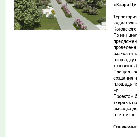
«Клара Це
Территория
кадастровы
Котовского
По инициат
предложен
проведенн
разместит
площадку 
транзитны
Площадь зе
создания н
площадь по
м².
Проектом б
твердых по
высадка де
цветников.
Ознакомит