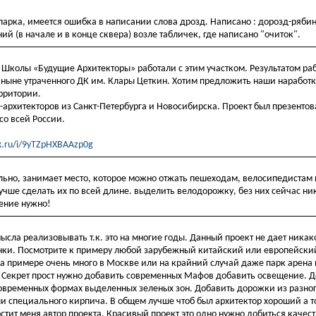
парка, имеется ошибка в написании слова дрозд. Написано : дорозд-ряби
ний (в начале и в конце сквера) возле табличек, где написано "очиток".
 Школы «Будущие Архитекторы» работали с этим участком. Результатом ра
 ныне утраченного ДК им. Клары Цеткин. Хотим предложить наши наработ
ерритории.
рхитекторов из Санкт-Петербурга и Новосибирска. Проект был презентов
со всей России.
ex.ru/i/9yTZpHXBAAzp0g
ьно, занимает место, которое можно отжать пешеходам, велосипедистам 
 лучше сделать их по всей длине. выделить велодорожку, без них сейчас ни
щение нужно!
мысла реализовывать т.к. это на многие годы. Данный проект не дает никак
нки. Посмотрите к примеру любой зарубежный китайский или европейски
 на примере очень много в Москве или на крайний случай даже парк арена
 Секрет прост нужно добавить современных Мафов добавить освещение. Д
 современных формах выделенных зеленых зон. Добавить дорожки из разно
и специального кирпича. В общем лучше чтоб был архитектор хороший а т
стит меня автор проекта. Красивый проект это одно нужно добиться качест