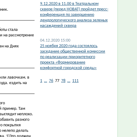
9.12.2020 в 11.00 в Театральном
сквере (перед НОВАТ) пройдет пресс-
нник.
конференция по завершению
дендрологического анализа зеленых
насаждений сквера
боты стала
ки на рассмотрение
04.12.2020 15:00
25 ноября 2020 года состоялось
ан на Днях
заседание общественной комиссии
по реализации приоритетного
проекта «Формирование
комфортной городской среды»
или лавочкам. в
1
…
76
77
78
…
111
куда. ездить на
ого
й пример. Там
 выглядит неплохо.
обавить разного
го покрытия
о нелепо делать
ва. 1)Это должен