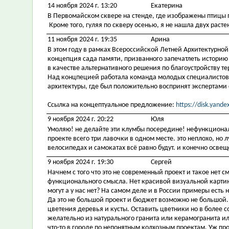
14 ноября 2024 г. 13:20
Екатерина
В Первомайском сквере на стенде, где изображены птицы 
Кроме того, гуляя по скверу осенью, я не нашла двух расте
11 ноября 2024 г. 19:35
Арина
В этом году в рамках Всероссийской Летней Архитектурной
концепция сада памяти, призванного запечатлеть историю
в качестве альтернативного решения по благоустройству т
Над концпецией работала команда молодых специалистов-а
архитектуры, где был положительно воспринят экспертами 
Ссылка на концептуальное предложение:
https://disk.yand
9 ноября 2024 г. 20:22
Юля
Умоляю! не делайте эти клумбы посередине! нефункционал
проекте всего три лавочки в одном месте. это неплохо, но
велосипедах и самокатах всё равно будут. и конечно осве
9 ноября 2024 г. 19:30
Сергей
Начнем с того что это не современный проект и такое нет с
функционального смысла. Нет красивой визуальной карти
могут а у нас нет? На самом деле и в России примеры есть
Да это не большой проект и бюджет возможно не большой.
цветения деревья и кусты. Оставить цветники но в более
желательно из натурального гранита или керамогранита ил
что-то в городе по непонятным колхозным проектам. Уж про