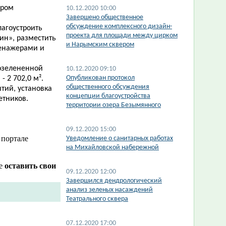
ером
10.12.2020 10:00
​Завершено общественное
обсуждение комплексного дизайн-
лагоустроить
проекта для площади между цирком
ин», разместить
и Нарымским сквером
ренажерами и
 озелененной
10.12.2020 09:10
​Опубликован протокол
- 2 702,0 м².
общественного обсуждения
тий, установка
концепции благоустройства
етников.
территории озера Безымянного
09.12.2020 15:00
 портале
Уведомление о санитарных работах
на Михайловской набережной
же
оставить свои
09.12.2020 12:00
Завершился дендрологический
анализ зеленых насаждений
Театрального сквера
07.12.2020 17:00