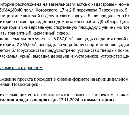
ритория расположена на земельном участке с кадастровым ном
5:064160:40 по ул
. Котовского, 17 и 2-й переулком Пархоменко, 5.
инициативе жителей и депутатского корпуса было предложено б
риторию после проведенных демонтажных работ ДК «Клара Цетк
территории универсальную спортивную площадку с уличными т
дать транзитный карманный сквер.
щадь земельного участка - 5 067,0 м², площадь создания новой
итории -2 365,0 м², площадь по устройству спортивной площадки 
ктом благоустройства предусмотрено: устройство твердых покры
(скамья, урна); высадка деревьев и кустарников, устройство цв
акомиться с проектом
уждение проекта проходит в онлайн-формате на муниципальном
леный Новосибирск».
ех желающих есть возможность ознакомиться с проектом, а так
елания и задать вопросы до 12.11.2024
в комментариях.