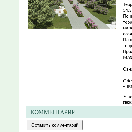
Тер
54:3
По 
тер
на 
соз
Пло
терр
Прое
МАФ 
Озн
Обс
«Зе
У вс
пож
КОММЕНТАРИИ