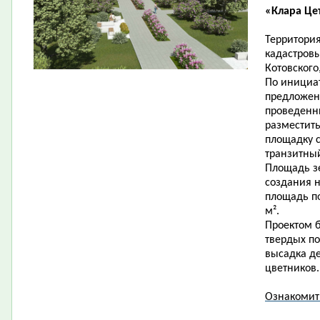
«Клара Це
Территория
кадастровы
Котовского
По инициат
предложен
проведенн
разместит
площадку 
транзитны
Площадь зе
создания н
площадь по
м².
Проектом б
твердых по
высадка де
цветников.
Ознакомит