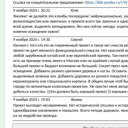
Ссылка на концептуальное предложение:
https://disk.yandex.ru/i
9 ноября 2024 г. 20:22
Юля
Умоляю! не делайте эти клумбы посередине! нефункционально, за
велосипедистам или лавочкам. в проекте всего три лавочки в одном
всей длине. выделить велодорожку, без них сейчас никуда. ездить
конечно освещение нужно!
9 ноября 2024 г. 19:30
Сергей
Начнем с того что это не современный проект и такое нет смысла р
проект не дает никакого функционального смысла. Нет красивой 
любой зарубежный китайский или европейский пример. Там могут 
есть на примере очень много в Москве или на крайний случай даже
большой проект и бюджет возможно не большой. Секрет прост ну
освещение. Добавить разного цветения деревья и кусты. Оставить
выделенных зеленых зон. Добавить дорожки из разного покрытия 
керамогранита или специального кирпича. В общем лучше чтоб был
городе по непонятным колхозным проектам. Уж простит меня автор
добиться качества. 1)Это должен быть хороший проект 2) хорошие 
9 ноября 2024 г. 19:03
Жанна
Проект выглядит несовременно. Нет исторической отсылки к исто
однообразное озеленение и покрытие. Всего четыре дорожки, явно
из-за неудобства прохода.