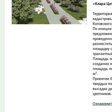
«Клара Це
Территория
кадастровы
Котовского
По инициат
предложен
проведенн
разместит
площадку 
транзитны
Площадь зе
создания н
площадь по
м².
Проектом б
твердых по
высадка де
цветников.
Ознакомит