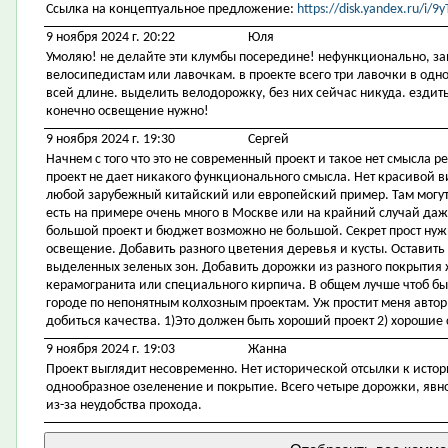
Ссылка на концептуальное предложение:
https://disk.yandex.ru/i
9 ноября 2024 г. 20:22
Юля
Умоляю! не делайте эти клумбы посередине! нефункционально, за
велосипедистам или лавочкам. в проекте всего три лавочки в одном
всей длине. выделить велодорожку, без них сейчас никуда. ездить
конечно освещение нужно!
9 ноября 2024 г. 19:30
Сергей
Начнем с того что это не современный проект и такое нет смысла р
проект не дает никакого функционального смысла. Нет красивой 
любой зарубежный китайский или европейский пример. Там могут 
есть на примере очень много в Москве или на крайний случай даже
большой проект и бюджет возможно не большой. Секрет прост ну
освещение. Добавить разного цветения деревья и кусты. Оставить
выделенных зеленых зон. Добавить дорожки из разного покрытия 
керамогранита или специального кирпича. В общем лучше чтоб был
городе по непонятным колхозным проектам. Уж простит меня автор
добиться качества. 1)Это должен быть хороший проект 2) хорошие 
9 ноября 2024 г. 19:03
Жанна
Проект выглядит несовременно. Нет исторической отсылки к исто
однообразное озеленение и покрытие. Всего четыре дорожки, явно
из-за неудобства прохода.