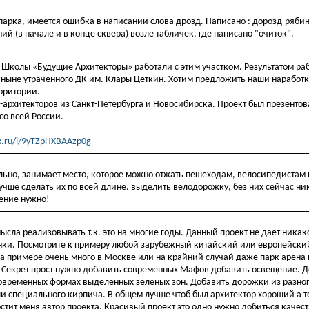
парка, имеется ошибка в написании слова дрозд. Написано : дорозд-ряби
ний (в начале и в конце сквера) возле табличек, где написано "очиток".
 Школы «Будущие Архитекторы» работали с этим участком. Результатом ра
 ныне утраченного ДК им. Клары Цеткин. Хотим предложить наши наработ
ерритории.
рхитекторов из Санкт-Петербурга и Новосибирска. Проект был презентов
со всей России.
ex.ru/i/9yTZpHXBAAzp0g
ьно, занимает место, которое можно отжать пешеходам, велосипедистам 
 лучше сделать их по всей длине. выделить велодорожку, без них сейчас ни
щение нужно!
мысла реализовывать т.к. это на многие годы. Данный проект не дает никак
нки. Посмотрите к примеру любой зарубежный китайский или европейски
 на примере очень много в Москве или на крайний случай даже парк арена
 Секрет прост нужно добавить современных Мафов добавить освещение. Д
 современных формах выделенных зеленых зон. Добавить дорожки из разно
и специального кирпича. В общем лучше чтоб был архитектор хороший а т
стит меня автор проекта. Красивый проект это одно нужно добиться качест