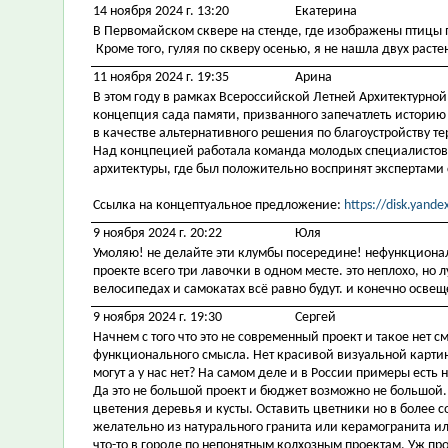
14 ноября 2024 г. 13:20
Екатерина
В Первомайском сквере на стенде, где изображены птицы 
Кроме того, гуляя по скверу осенью, я не нашла двух расте
11 ноября 2024 г. 19:35
Арина
В этом году в рамках Всероссийской Летней Архитектурной
концепция сада памяти, призванного запечатлеть историю
в качестве альтернативного решения по благоустройству т
Над концпецией работала команда молодых специалистов-а
архитектуры, где был положительно воспринят экспертами 
Ссылка на концептуальное предложение:
https://disk.yand
9 ноября 2024 г. 20:22
Юля
Умоляю! не делайте эти клумбы посередине! нефункционал
проекте всего три лавочки в одном месте. это неплохо, но
велосипедах и самокатах всё равно будут. и конечно осве
9 ноября 2024 г. 19:30
Сергей
Начнем с того что это не современный проект и такое нет с
функционального смысла. Нет красивой визуальной карти
могут а у нас нет? На самом деле и в России примеры есть
Да это не большой проект и бюджет возможно не большой.
цветения деревья и кусты. Оставить цветники но в более
желательно из натурального гранита или керамогранита ил
что-то в городе по непонятным колхозным проектам. Уж про