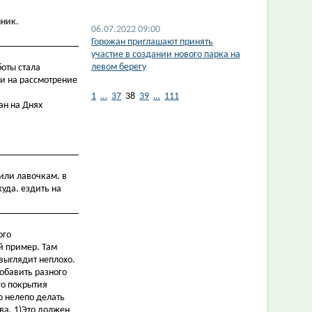
нник.
06.07.2022 09:00
Горожан приглашают принять
участие в создании нового парка на
левом берегу
боты стала
ки на рассмотрение
1
…
37
38
39
…
111
ан на Днях
или лавочкам. в
куда. ездить на
ого
й пример. Там
 выглядит неплохо.
обавить разного
го покрытия
о нелепо делать
ва. 1)Это должен