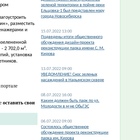
ером
зеленой территории в пойме реки
Ельцовка-1 был представлен мэру
города Новосибирска
лагоустроить
ин», разместить
ренажерами и
15.07.2022 13:00
Подведены итоги общественного
 озелененной
обсуждения дизайн-проекта
реконструкции парка имени С. М.
- 2 702,0 м².
Кирова
тий, установка
етников.
13.07.2022 09:00
​УВЕДОМЛЕНИЕ! Снос зеленых
насаждений в Нарымском сквере
 портале
08.07.2022 16:00
Каким должен быть парк по ул.
же
оставить свои
Молодости в м-не ОбьГЭС
06.07.2022 09:00
Состоялось общественное
обсуждение проекта реконструкции
парка им. Кирова