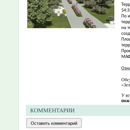
Тер
54:3
По 
тер
на 
соз
Пло
терр
Прое
МАФ 
Озн
Обс
«Зе
У вс
пож
КОММЕНТАРИИ