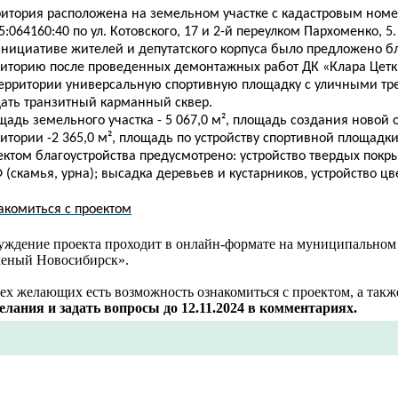
ритория расположена на земельном участке с кадастровым ном
5:064160:40 по ул
. Котовского, 17 и 2-й переулком Пархоменко, 5.
инициативе жителей и депутатского корпуса было предложено б
риторию после проведенных демонтажных работ ДК «Клара Цетк
территории универсальную спортивную площадку с уличными т
дать транзитный карманный сквер.
щадь земельного участка - 5 067,0 м², площадь создания новой
итории -2 365,0 м², площадь по устройству спортивной площадки 
ктом благоустройства предусмотрено: устройство твердых покры
(скамья, урна); высадка деревьев и кустарников, устройство цв
акомиться с проектом
уждение проекта проходит в онлайн-формате на муниципальном
леный Новосибирск».
ех желающих есть возможность ознакомиться с проектом, а так
елания и задать вопросы до 12.11.2024
в комментариях.