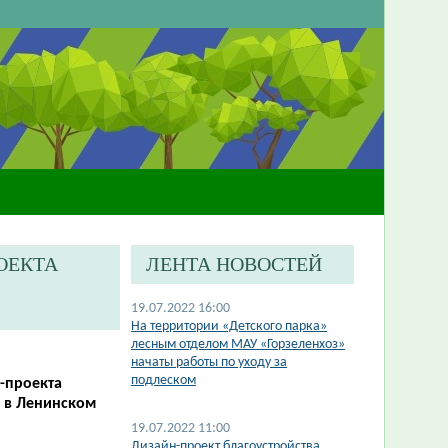
ОЕКТА
ЛЕНТА НОВОСТЕЙ
19.07.2022 16:00
На территории «Детского парка»
лесным отделом МАУ «Горзеленхоз»
начаты работы по уходу за
подлеском
-проекта
о в Ленинском
19.07.2022 11:00
Дизайн-проект благоустройства