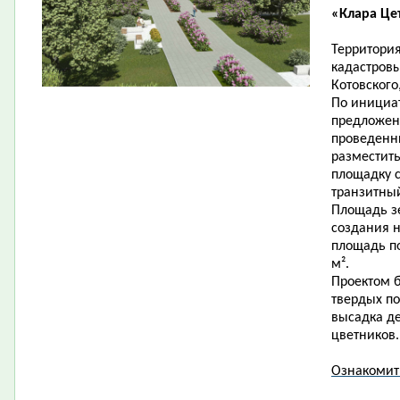
«Клара Це
Территория
кадастровы
Котовского
По инициат
предложен
проведенн
разместит
площадку 
транзитны
Площадь зе
создания н
площадь по
м².
Проектом б
твердых по
высадка де
цветников.
Ознакомит