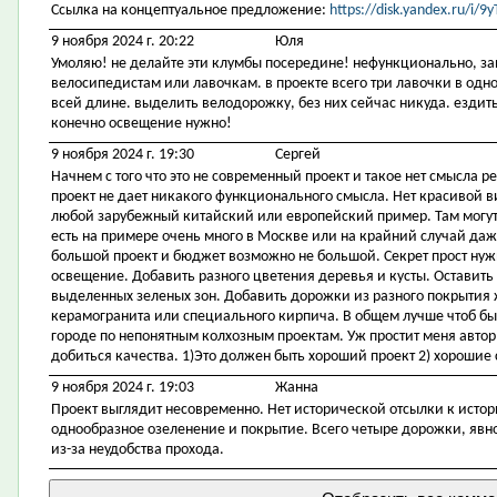
Ссылка на концептуальное предложение:
https://disk.yandex.ru/i
9 ноября 2024 г. 20:22
Юля
Умоляю! не делайте эти клумбы посередине! нефункционально, за
велосипедистам или лавочкам. в проекте всего три лавочки в одном
всей длине. выделить велодорожку, без них сейчас никуда. ездить
конечно освещение нужно!
9 ноября 2024 г. 19:30
Сергей
Начнем с того что это не современный проект и такое нет смысла р
проект не дает никакого функционального смысла. Нет красивой 
любой зарубежный китайский или европейский пример. Там могут 
есть на примере очень много в Москве или на крайний случай даже
большой проект и бюджет возможно не большой. Секрет прост ну
освещение. Добавить разного цветения деревья и кусты. Оставить
выделенных зеленых зон. Добавить дорожки из разного покрытия 
керамогранита или специального кирпича. В общем лучше чтоб был
городе по непонятным колхозным проектам. Уж простит меня автор
добиться качества. 1)Это должен быть хороший проект 2) хорошие 
9 ноября 2024 г. 19:03
Жанна
Проект выглядит несовременно. Нет исторической отсылки к исто
однообразное озеленение и покрытие. Всего четыре дорожки, явно
из-за неудобства прохода.