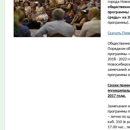
города Ново
общественн
программы 
среды» на 2
программы).
Скачать Про
Общественно
Порядком об
программы «
2018 - 2022
Новосибирск
замечаний и
программы о
Сроки прие
муниципальн
2017 года.
Замечания и
программы
п
–
лично по ад
каб. 310 (в 
17.00 час., п