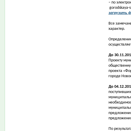
–
по электро
gorodskaya-
загрузить 
Все замечан
характер.
Определение
осуществляе
До 30.11.20
Проекту мун
общественну
проекта «Фо
городе Новос
До 04.12.20
поступивших
муниципальн
необходимос
муниципальн
предложений
предложени
По результа