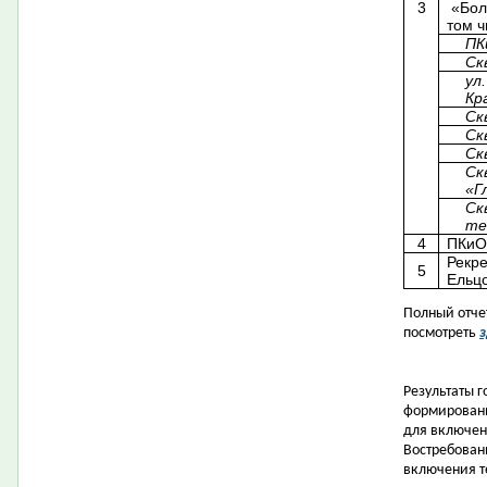
3
«Бол
том ч
ПК
Ск
ул
Кр
Ск
Ск
Ск
Ск
«Г
Ск
те
4
ПКиО
Рекре
5
Ельцо
Полный отче
посмотреть
з
Результаты 
формировани
для включе
Востребован
включения т