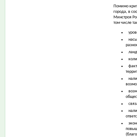
Помимо крит
города, в с
Минстроя Ро
том числе та
уров
насы
разно
ланд
коли
факт
терри
нали
возмо
возм
общес
связ
нали
ответ
экон
повыш
(благ