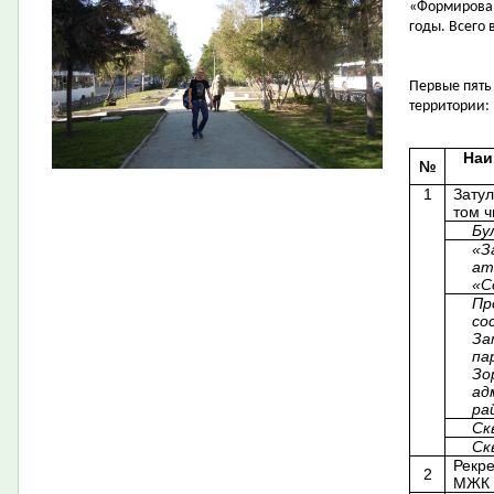
«Формирован
годы. Всего 
Первые пять
территории:
Наи
№
1
Затул
том ч
Бу
«З
ат
«С
Пр
со
За
па
Зо
ад
ра
Ск
Ск
Рекре
2
МЖК