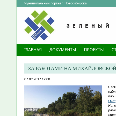
Муниципальный портал г. Новосибирска
ГЛАВНАЯ
ДОКУМЕНТЫ
ПРОЕКТЫ
С
ЗА РАБОТАМИ НА МИХАЙЛОВСКО
07.09.2017 17:00
​С с
набл
пло
Смот
Напо
рамк
нижн