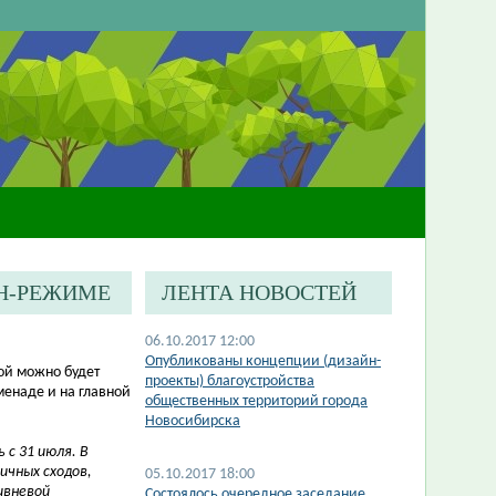
Н-РЕЖИМЕ
ЛЕНТА НОВОСТЕЙ
06.10.2017 12:00
Опубликованы концепции (дизайн-
ой можно будет
проекты) благоустройства
менаде и на главной
общественных территорий города
Новосибирска
 с 31 июля.
В
ичных сходов,
05.10.2017 18:00
ивневой
Состоялось очередное заседание