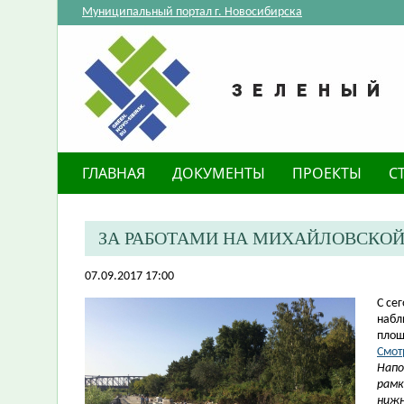
Муниципальный портал г. Новосибирска
ГЛАВНАЯ
ДОКУМЕНТЫ
ПРОЕКТЫ
С
ЗА РАБОТАМИ НА МИХАЙЛОВСКО
07.09.2017 17:00
​С с
набл
пло
Смот
Напо
рамк
нижн