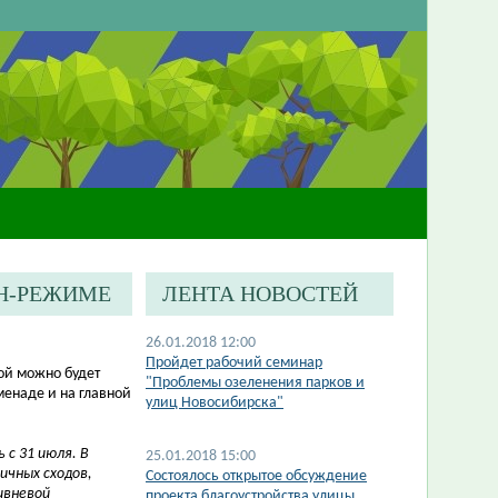
Н-РЕЖИМЕ
ЛЕНТА НОВОСТЕЙ
26.01.2018 12:00
Пройдет рабочий семинар
ой можно будет
"Проблемы озеленения парков и
менаде и на главной
улиц Новосибирска"
 с 31 июля.
В
25.01.2018 15:00
ичных сходов,
Состоялось открытое обсуждение
ивневой
проекта благоустройства улицы