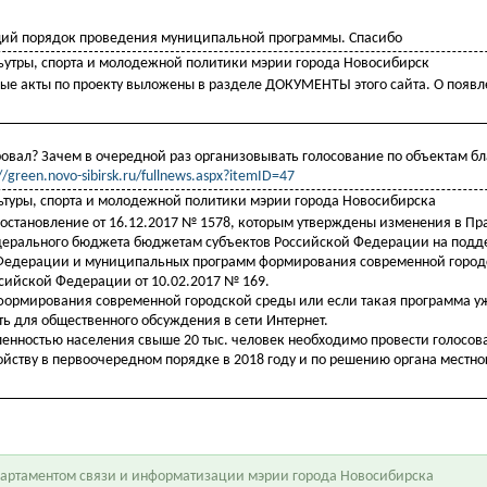
ющий порядок проведения муниципальной программы. Спасибо
ьутры, спорта и молодежной политики мэрии города Новосибирск
ые акты по проекту выложены в разделе ДОКУМЕНТЫ этого сайта. О появ
овал? Зачем в очередной раз организовывать голосование по объектам бл
//green.novo-sibirsk.ru/fullnews.aspx?itemID=47
ьтуры, спорта и молодежной политики мэрии города Новосибирска
остановление от 16.12.2017 № 1578, которым утверждены изменения в Пр
едерального бюджета бюджетам субъектов Российской Федерации на под
 Федерации и муниципальных программ формирования современной город
сийской Федерации от 10.02.2017 № 169.
формирования современной городской среды или если такая программа у
ь для общественного обсуждения в сети Интернет.
енностью населения свыше 20 тыс. человек необходимо провести голосова
йству в первоочередном порядке в 2018 году и по решению органа местно
епартаментом связи и информатизации мэрии города Новосибирска