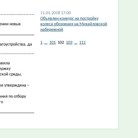
11.01.2018 17:00
Объявлен конкурс на постройку
лении новых
колеса обозрения на Михайловской
набережной
1
…
101
102
103
…
111
агоустройства, да
авила
держку
ской среды,
же утверждена –
ния по отбору
го