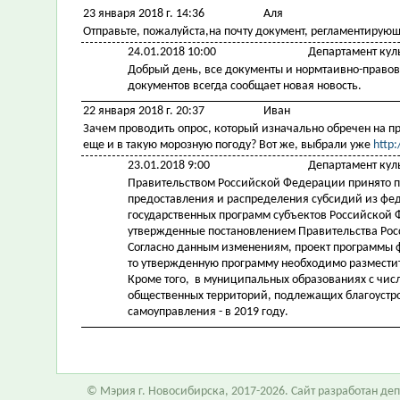
23 января 2018 г. 14:36
Аля
Отправьте, пожалуйста,на почту документ, регламентиру
24.01.2018 10:00
Департамент кул
Добрый день, все документы и нормтаивно-правов
документов всегда сообщает новая новость.
22 января 2018 г. 20:37
Иван
Зачем проводить опрос, который изначально обречен на пр
еще и в такую морозную погоду? Вот же, выбрали уже
http:
23.01.2018 9:00
Департамент кул
Правительством Российской Федерации принято п
предоставления и распределения субсидий из ф
государственных программ субъектов Российской
утвержденные постановлением Правительства Рос
Согласно данным изменениям, проект программы 
то утвержденную программу необходимо разместит
Кроме того, в муниципальных образованиях с числ
общественных территорий, подлежащих благоустро
самоуправления - в 2019 году.
© Мэрия г. Новосибирска, 2017-2026. Сайт разработан д