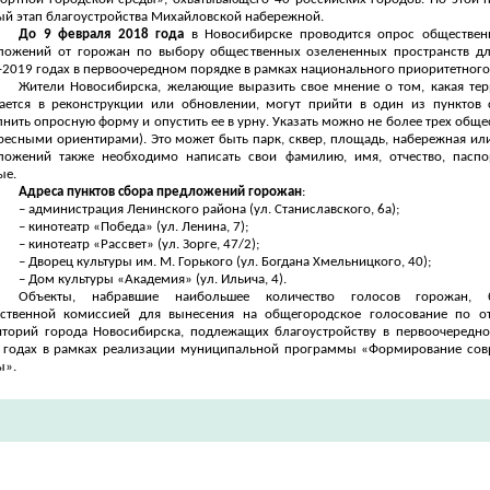
ый этап благоустройства Михайловской набережной.
До 9 февраля 2018 года
в Новосибирске проводится опрос обществен
ложений от горожан по выбору общественных озелененных пространств дл
-2019 годах в первоочередном порядке в рамках национального приоритетного
Жители Новосибирска, желающие выразить свое мнение о том, какая тер
ается в реконструкции или обновлении, могут прийти в один из пунктов
лнить опросную форму и опустить ее в урну. Указать можно не более трех общ
дресными ориентирами). Это может быть парк, сквер, площадь, набережная ил
ложений также необходимо написать свои фамилию, имя, отчество, паспо
ые.
Адреса пунктов сбора предложений горожан
:
– администрация Ленинского района (ул. Станиславского, 6а);
– кинотеатр «Победа» (ул. Ленина, 7);
– кинотеатр «Рассвет» (ул. Зорге, 47/2);
– Дворец культуры им. М. Горького (ул. Богдана Хмельницкого, 40);
– Дом культуры «Академия» (ул. Ильича, 4).
Объекты, набравшие наибольшее количество голосов горожан, 
ственной комиссией для вынесения на общегородское голосование по о
иторий города Новосибирска, подлежащих благоустройству в первоочередн
 годах в рамках реализации муниципальной программы «Формирование сов
ы».
​