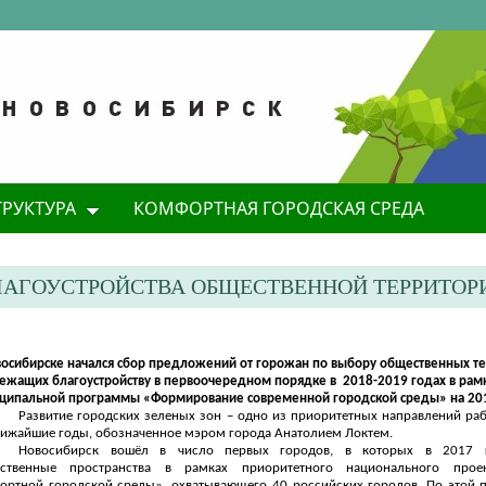
ТРУКТУРА
КОМФОРТНАЯ ГОРОДСКАЯ СРЕДА
ЛАГОУСТРОЙСТВА ОБЩЕСТВЕННОЙ ТЕРРИТОР
восибирске начался сбор предложений от горожан по выбору общественных т
ежащих благоустройству в первоочередном порядке в 2018-2019 годах в рам
ципальной программы «Формирование современной городской среды» на 201
Развитие городских зеленых зон – одно из приоритетных направлений ра
лижайшие годы, обозначенное мэром города Анатолием Локтем.
Новосибирск вошёл в число первых городов, в которых в 2017 г
ственные пространства в рамках приоритетного национального прое
ортной городской среды», охватывающего 40 российских городов. По этой