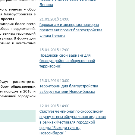
Ленина
ного мнения – сбор
я благоустройства в
 проекта.
21.01.2018 14:00
ритория более всего
Горожанам и экспертам повторно
 сбора предложений,
представят проект благоустройства
ественных территорий
улицы Ленина
и улица. В форме для
ртные и контактные
18.01.2018 17:00
Предложи свой вариант для
благоустройства общественной
территории!
15.01.2018 10:00
будут рассмотрены
Территории для благоустройства
тбору общественных
ом порядке в 2018 и
выберут жители Новосибирска
ременной городской
12.01.2018 14:00
Стартует чемпионат по скоростному
спуску с горы «Хрустальная ледянка»
в рамках Фестиваля городской
среды "Выходи гулять,
Новосибирск!"