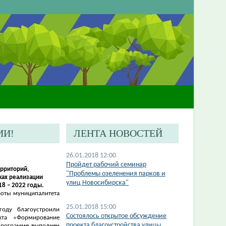
ИИ!
ЛЕНТА НОВОСТЕЙ
26.01.2018 12:00
Пройдет рабочий семинар
ерриторий,
"Проблемы озеленения парков и
ках реализации
улиц Новосибирска"
8 – 2022 годы.
боты муниципалитета
25.01.2018 15:00
оду благоустроили
Состоялось открытое обсуждение
кта «Формирование
проекта благоустройства улицы
 программе выполнен