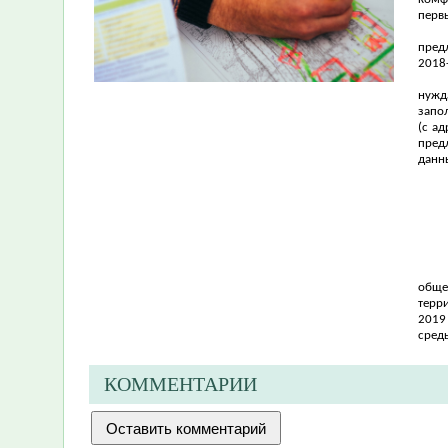
перв
пред
2018
нужд
запо
(с а
пред
данн
обще
терр
2019
сред
КОММЕНТАРИИ