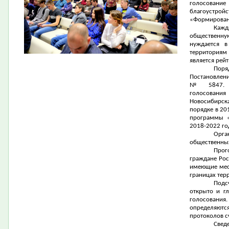
голосовани
благоустрой
«Формирован
Кажд
общественную
нуждается в
территориям 
является рей
Пор
Постановле
№ 5847. До
голосовани
Новосибирск
порядке в 20
программы «
2018-2022 го
Орг
общественных
Прог
граждане Рос
имеющие мест
границах тер
Подс
открыто и г
голосования.
определяютс
протоколов с
Свед