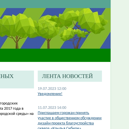
ННЫХ
ЛЕНТА НОВОСТЕЙ
19.07.2023 12:00
Уведомление!
егородских
11.07.2023 14:00
а 2017 года в
​Приглашаем горожан принять
ородской среды» на
участие в общественном обсуждении
дизайн-проекта благоустройства
сквера «Крылья Сибири»