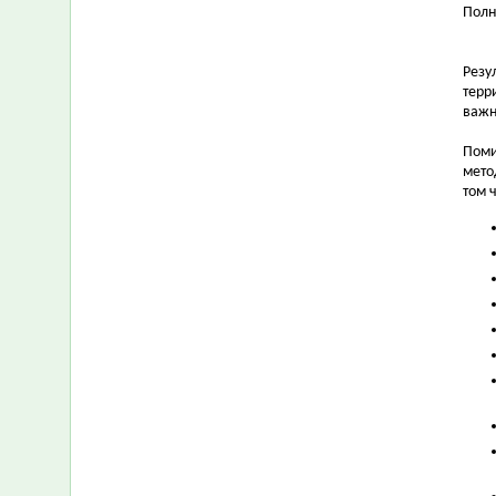
Полн
Резу
терр
важн
Поми
мето
том 