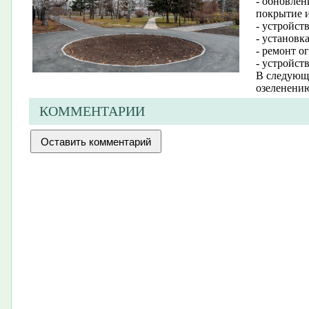
- обновлен
покрытие и
- устройст
- установк
- ремонт о
- устройст
В следующе
озеленени
КОММЕНТАРИИ