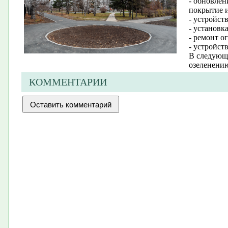
- обновлен
покрытие и
- устройст
- установк
- ремонт о
- устройст
В следующе
озеленени
КОММЕНТАРИИ