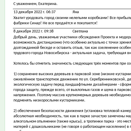
С уважением, Екатерина.
13 декабря 2022 г. 06:37
Яна
Хватит уродовать город своими нелепыми коробками! Все прибыль 
фабрики Синар! Не все продаётся и покупается!
8 декабря 2022 г. 09:38
Светлана
Добрый день, уважаемые участники обсуждения Проекта и модера
возможность дистанционно (что особенно актуально с точки зрения
долгожданной беседе и оставить отзыв, так как озеленение особе
трудового города Новосибирска - актуальная задача, требующая в
Хотелось бы отметить значимость следующих трёх моментов при 
1) сохранение высоких деревьев в парковой зоне (низкие кустарн
оживлённое транспортное движение по ул. Серебренниковской, де
экологическую задачу перед ландшафтными дизайнерами - сфор
города защиту, прежде всего, от выхлопных газов и шума в парко
напряжения. Поэтому массив крупномерных деревьев необходимо с
подменять низкорослыми кустарниками.
2) обеспечения безопасности движения (установка тепловой камер
абсолютная необходимость, так как в парке зачастую замечены м
алкогольном опьянении (также крысы), а тропинки парка - это ме
матерей с дошкольниками (не говоря о работающем населении) в 