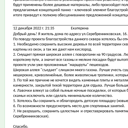
будут применены более дешевые материалы, либо произойдет полный
предлагаемые концепцией панно – ключевой элемент благоустройст
итоге приведут к полному обесцениванию предложенной концепц
12 декабря 2022 г. 21:35
Екатерина
Добрый день! Я житель дома по адресу ул.Серебренниковская, 16.
По поводу проекта благоустройства данного сквера хотелось бы от
1. Необходимо сохранить высокие деревья по всей территории ск
картины из окон, а так же дают нам кислород.
2. Смущает прямая широкая аллея с поворотами на 90 градусов. Л
короткому пути, а значит все газоны и мелкие посадки будут вытоп
проекте учли уже проложенные "маршруты" пешеходов.
Широкая аллея "съедает" слишком много газона. Лучше учесть с
неширокие, криволинейные, более живописные тропинки, которые
3. По той же причине не хочется видеть каменные плиты и металл
камерности, закрытой тихой территории для отдыха. Лучше больше 
4. Лавочки влекут за собой пьяные ночные посиделки, от которых 
скамьи исключить или сделать минимальное количество.
5. Хотелось бы сохранить и облагородить детскую площадку (нов
6. По возможности предусмотреть место для спортивных занятий.
7. Не разрушать, сохранить целостным и отреставрировать памятни
Серебренниковская).
Спасибо.