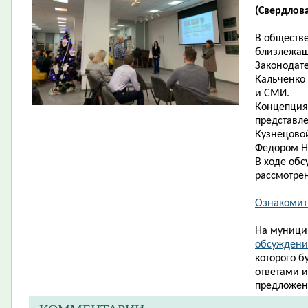
(Свердлова,
В обществ
близлежащ
Законодат
Кальченко 
и СМИ.
Концепция
представле
Кузнецово
Федором Ни
В ходе об
рассмотрен
Ознакомит
На муници
обсуждение
которого б
ответами 
предложен