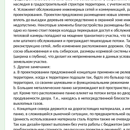
наследия в градостроительной структуре территории, с учетом исто
4. Усложняет обслуживание инженерных сетей и коммуникаций, р
проектирования. Проектом предложено размещение новых элемент
вплоть до высадки деревьев непосредственно в охранной зоне и
недопустимо. Некоторые элементы благоустройства размещены без
одно из панно стоит поверх колодца перекрывая доступ к обслужи
тепловой камеры попадают на мощение транзитного участка, что т
или штатного обслуживания и преграждает пешеходные потоки. Та
реконструкцию сетей, либо изменение расположения дорожек. Отде
сосна обыкновенная и ель сибирская, размеры корневой системы к
(ширина х глубина), что делает их неприменимыми в данных услови
земельном участке.
5. Другие замечания:
a. В проектировании предложенной концепции применен не реле
территории, когда к территории подошли так, будто это бульвар г
территория, со своими шумовыми и функциональными режимами 
b. Большие металлические панно загромождают всё пространство дв
шт. Кроме того расположение панно влияет на потоки ветра во дво
продуваемости двора. Т.е., находясь в непосредственной близости
выхлопных газов.
c. Концепция сквера держится на дорогостоящих материалах, а им
панно, в сложившейся рыночной ситуации, по предварительной оц
Ценность использования материала сталь Кортен также не очевид
Так как дизайн-проект выполнен без учета работы с бюджетом (авт
приблизительную стоимость реализации проектных решений), в пр