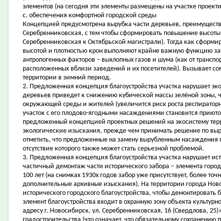
элементов (на сегодня эти элементы размещены на участке проект
c. обеспечения комфортной городской среды
Концепцией предусмотрена вырубка части деревьев, преимуществе
Серебренниковская, с тем чтобы сформировать повышение высоты з
Серебренниковская к Октябрьской магистрали). Тогда как сформи
высотой и плотностью крон выполняют крайне важную функцию за
антропогенных факторов – выхлопных газов и шума (как от транспор
расположенных вблизи заведений и их посетителей). Вызывает с
территории в зимний период.
2. Предложенная концепция благоустройства участка нарушает э
деревьев приведет к снижению кубической массы зелёной зоны, ч
окружающей среды и жителей (увеличится риск роста респираторн
участок с его плодово-ягодными насаждениями становится приюто
предложенный концепцией проектных решений на экосистему тер
экологические изыскания, прежде чем принимать решение по выру
отметить, что предложенные на замену вырубленным насаждения
отсутствие которого также может стать серьезной проблемой.
3. Предложенная концепция благоустройства участка нарушает и
частичный демонтаж части исторического забора – элемента город
100 лет (на снимках 1930х годов забор уже присутствует, более то
дополнительные архивные изыскания). На территории города Ново
исторического городского благоустройства, чтобы демонтировать б
элемент благоустройства входит в охранную зону объекта культур
адресу г. Новосибирск, ул. Серебренниковская, 16 (Свердлова, 25
градостроительства (что означает, что обязательному сохранению