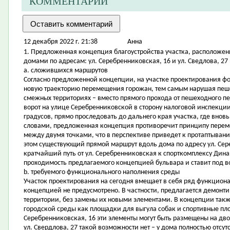
КОММЕНТАРИИ
12 декабря 2022 г. 21:38
Aнна
1. Предложенная концепция благоустройства участка, расположе
домами по адресам: ул. Серебренниковская, 16 и ул. Сведлова, 27 
a. сложившихся маршрутов
Согласно предложенной концепции, на участке проектирования ф
новую траекторию перемещения горожан, тем самым нарушая пеше
смежных территориях – вместо прямого прохода от пешеходного пе
ворот на улице Серебренниковской в сторону налоговой инспекции 
градусов, прямо проследовать до дальнего края участка, где внов
словами, предложенная концепция противоречит принципу перем
между двумя точками, что в перспективе приведет к протаптыван
этом существующий прямой маршрут вдоль дома по адресу ул. Сере
кратчайший путь от ул. Серебренниковская к спорткомплексу Динам
проходимость предлагаемого концепцией бульвара и ставит под 
b. требуемого функционального наполнения среды
Участок проектирования на сегодня вмещает в себя ряд функцион
концепцией не предусмотрено. В частности, предлагается демонт
территории, без замены их новыми элементами. В концепции такж
городской среды как площадки для выгула собак и спортивные пло
Серебренниковская, 16 эти элементы могут быть размещены на двор
ул. Свердлова, 27 такой возможности нет – у дома полностью отсу