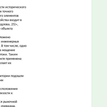
сти исторического
е точного
го элементов
ойства входит в
длова, 25)»,
е объекта
дложено
не инженерных
 В том числе, одно
на мощение
отоки. Таким
екте применена
елает их
ритории подошли
ами
расположение
лизости к
йся рыночной
е очевидна.