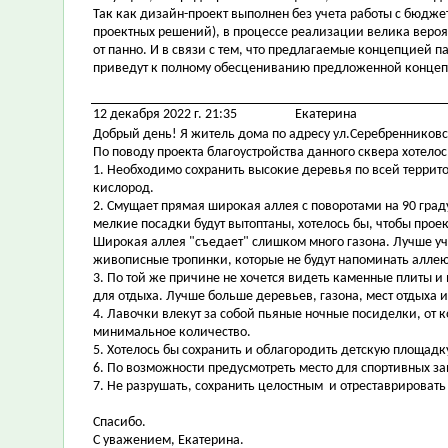
Так как дизайн-проект выполнен без учета работы с бюдж
проектных решений), в процессе реализации велика вероя
от панно. И в связи с тем, что предлагаемые концепцией п
приведут к полному обесцениванию предложенной конце
12 декабря 2022 г. 21:35
Екатерина
Добрый день! Я житель дома по адресу ул.Серебренниковс
По поводу проекта благоустройства данного сквера хотело
1. Необходимо сохранить высокие деревья по всей террито
кислород.
2. Смущает прямая широкая аллея с поворотами на 90 граду
мелкие посадки будут вытоптаны, хотелось бы, чтобы про
Широкая аллея "съедает" слишком много газона. Лучше у
живописные тропинки, которые не будут напоминать аллею
3. По той же причине не хочется видеть каменные плиты и
для отдыха. Лучше больше деревьев, газона, мест отдыха и
4. Лавочки влекут за собой пьяные ночные посиделки, от 
минимальное количество.
5. Хотелось бы сохранить и облагородить детскую площад
6. По возможности предусмотреть место для спортивных за
7. Не разрушать, сохранить целостным и отреставрировать
Спасибо.
С уважением, Екатерина.