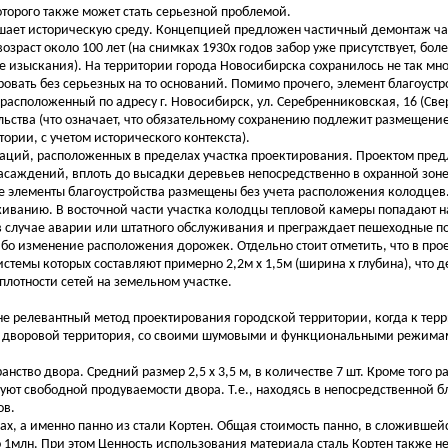
торого также может стать серьезной проблемой.
ушает историческую среду. Концепцией предложен частичный демонтаж ча
зраст около 100 лет (на снимках 1930х годов забор уже присутствует, боле
 изыскания). На территории города Новосибирска сохранилось не так мно
ровать без серьезных на то оснований. Помимо прочего, элемент благоустр
расположенный по адресу г. Новосибирск, ул. Серебренниковская, 16 (Свер
льства (что означает, что обязательному сохранению подлежит размещени
тории, с учетом исторического контекста).
аций, расположенных в пределах участка проектирования. Проектом пре
насаждений, вплоть до высадки деревьев непосредственно в охранной зо
 элементы благоустройства размещены без учета расположения колодцев.
уживанию. В восточной части участка колодцы тепловой камеры попадают 
е в случае аварии или штатного обслуживания и преграждает пешеходные п
ибо изменение расположения дорожек. Отдельно стоит отметить, что в про
стемы которых составляют примерно 2,2м х 1,5м (ширина х глубина), что д
лотности сетей на земельном участке.
е релевантный метод проектирования городской территории, когда к тер
ая с дворовой территория, со своими шумовыми и функциональными режим
нство двора. Средний размер 2,5 х 3,5 м, в количестве 7 шт. Кроме того 
вуют свободной продуваемости двора. Т.е., находясь в непосредственной б
ов.
ах, а именно панно из стали Кортен. Общая стоимость панно, в сложивше
 1млн. При этом Ценность использования материала сталь Кортен также н