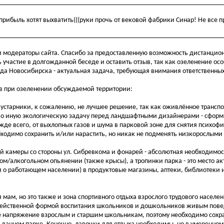
рибыль хотят выхватить(((руки прочь от вековой фабрики Синар! Не все п
 модераторы сайта. Спасибо за предоставленную возможность дистанцион
ь участие в долгожданной беседе и оставить отзыв, так как озеленение ос
ода Новосибирска - актуальная задача, требующая внимания ответственны
ов при озеленении обсуждаемой территории:
 кустарники, к сожалению, не лучшее решение, так как оживлённое транс
лько иную экологическую задачу перед ландшафтными дизайнерами - сфор
де всего, от выхлопных газов и шума в парковой зоне для снятия психоф
ходимо сохранить и/или нарастить, но никак не подменять низкорослыми
й камеры со стороны ул. Сибревкома и фонарей - абсолютная необходимост
м/алкогольном опьянении (также крысы), а тропинки парка - это место а
 о работающем населении) в продуктовые магазины, аптеки, библиотеки 
ля мам, но это также и зона спортивного отдыха взрослого трудового населе
 и действенной формой воспитания школьников и дошкольников живым пов
е напряжение взрослым и старшим школьникам, поэтому необходимо сохр