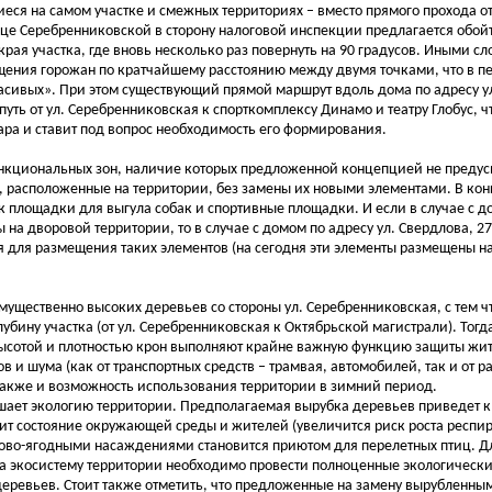
ся на самом участке и смежных территориях – вместо прямого прохода о
ице Серебренниковской в сторону налоговой инспекции предлагается обойт
края участка, где вновь несколько раз повернуть на 90 градусов. Иными с
ения горожан по кратчайшему расстоянию между двумя точками, что в п
асивых». При этом существующий прямой маршрут вдоль дома по адресу у
уть от ул. Серебренниковская к спорткомплексу Динамо и театру Глобус, ч
ра и ставит под вопрос необходимость его формирования.
ункциональных зон, наличие которых предложенной концепцией не предус
, расположенные на территории, без замены их новыми элементами. В ко
к площадки для выгула собак и спортивные площадки. И если в случае с до
на дворовой территории, то в случае с домом по адресу ул. Свердлова, 27
ия для размещения таких элементов (на сегодня эти элементы размещены на
ущественно высоких деревьев со стороны ул. Серебренниковская, с тем ч
ину участка (от ул. Серебренниковская к Октябрьской магистрали). Тогд
ысотой и плотностью крон выполняют крайне важную функцию защиты жит
в и шума (как от транспортных средств – трамвая, автомобилей, так и от 
также и возможность использования территории в зимний период.
ушает экологию территории. Предполагаемая вырубка деревьев приведет 
шит состояние окружающей среды и жителей (увеличится риск роста респи
одово-ягодными насаждениями становится приютом для перелетных птиц. Д
 экосистему территории необходимо провести полноценные экологически
деревьев. Стоит также отметить, что предложенные на замену вырубленн