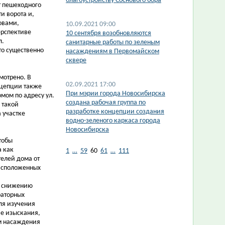
благоустройству Соснового бора
т пешеходного
и ворота и,
ловами,
10.09.2021 09:00
ерспективе
10 сентября возобновляются
л.
санитарные работы по зеленым
то существенно
насаждениям в Первомайском
сквере
мотрено. В
02.09.2021 17:00
нцепции также
При мэрии города Новосибирска
мом по адресу ул.
создана рабочая группа по
 такой
разработке концепции создания
 участке
водно-зеленого каркаса города
Новосибирска
тобы
а как
1
…
59
60
61
…
111
елей дома от
расположенных
к снижению
раторных
ля изучения
е изыскания,
ым насаждения