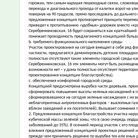
горожан, тем самым нарушая пешеходные связи, сложившие
перехода и диагонального прохода от калитки ворот на ул
повернув на 90 градусов, прямо проследовать до дальнего 
предложенная концепция противоречит принципу перемещ
приведет к протаптыванию «удобных» дорожек вместо «кр
Серебренниковская, 16 будет сохраняться как кратчайший п
понижает проходимость предлагаемого концепцией бульва
b. требуемого функционального наполнения среды
Участок проектирования на сегодня вмещает в себя ряд ф
частности, предлагается демонтировать детские площадки
полностью отсутствуют такие элементы городской среды ка
Серебренниковская, 16 эти элементы могут быть размещены 
возможности нет – у дома полностью отсутствует территор
проектирования концепции благоустройства).
c. обеспечения комфортной городской среды
Концепцией предусмотрена вырубка части деревьев, преим
сформировать повышение высоты зеленых насаждений в глуб
сформировавшиеся на сегодня зеленые насаждения с их в
неблагоприятных антропогенных факторов – выхлопных газо
вблизи заведений и их посетителей). Вызывает сомнения 
2. Предложенная концепция благоустройства участка нар
кубической массы зелёной зоны, что в свою очередь ухуд
заболеваний до 35%). В осенний период участок с его пл
влияния предложенный концепцией проектных решений на
прежде чем принимать решение по вырубке тех или иных 