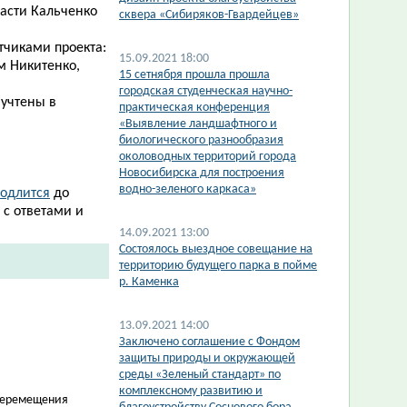
асти Кальченко
сквера «Сибиряков-Гвардейцев»
тчиками проекта:
15.09.2021 18:00
м Никитенко,
15 сетнября прошла прошла
городская студенческая научно-
 учтены в
практическая конференция
«Выявление ландшафтного и
биологического разнообразия
околоводных территорий города
Новосибирска для построения
водно-зеленого каркаса»
одлится​
до
 с ответами и
14.09.2021 13:00
Состоялось выездное совещание на
территорию будущего парка в пойме
р. Каменка
13.09.2021 14:00
Заключено соглашение с Фондом
защиты природы и окружающей
среды «Зеленый стандарт» по
комплексному развитию и
 перемещения