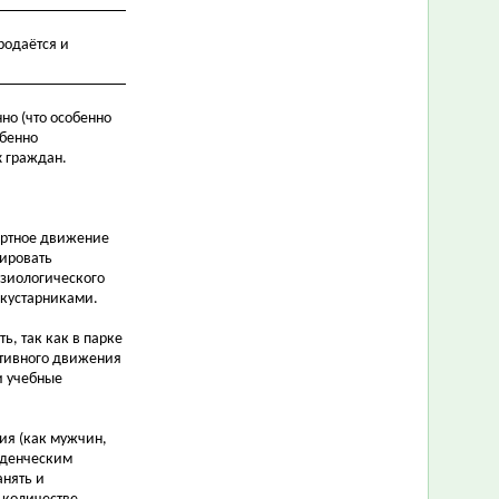
родаётся и
но (что особенно
обенно
х граждан.
портное движение
мировать
изиологического
 кустарниками.
ь, так как в парке
ктивного движения
и учебные
ния (как мужчин,
еденческим
анять и