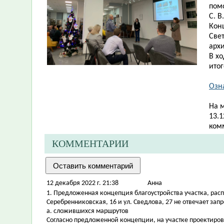
пом
С. В
Кон
Све
арх
В х
ито
Озн
На 
13.1
ком
КОММЕНТАРИИ
12 декабря 2022 г. 21:38
Aнна
1. Предложенная концепция благоустройства участка, рас
Серебренниковская, 16 и ул. Сведлова, 27 не отвечает запр
a. сложившихся маршрутов
Согласно предложенной концепции, на участке проектиро