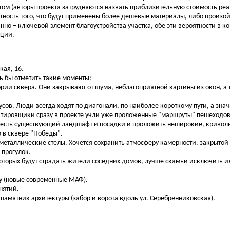
етом (авторы проекта затрудняются назвать приблизительную стоимость ре
тность того, что будут применены более дешевые материалы, либо произо
анно – ключевой элемент благоустройства участка, обе эти вероятности в к
пции.
кая, 16.
сь бы отметить такие моменты:
рии сквера. Они закрывают от шума, неблагоприятной картины из окон, а 
сов. Люди всегда ходят по диагонали, по наиболее короткому пути, а знач
ектировщики сразу в проекте учли уже проложенные "маршруты" пешеходов
честь существующий ландшафт и посадки и проложить неширокие, кривол
 в сквере "Победы".
 металлические стелы. Хочется сохранить атмосферу камерности, закрытой
 прогулок.
которых будут страдать жители соседних домов, лучше скамьи исключить и
ку (новые современные МАФ).
нятий.
 памятник архитектуры (забор и ворота вдоль ул. Серебренниковская).