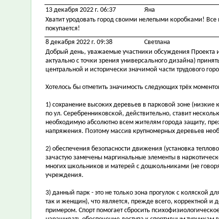
13 декабря 2022 г. 06:37
Яна
Хватит уродовать город своими нелепыми коробками! Все п
покупается!
8 декабря 2022 г. 09:38
Светлана
Добрый день, уважаемые участники обсуждения Проекта и
актуально с точки зрения универсального дизайна) принят
центральной и исторически значимой части трудового гор
Хотелось бы отметить значимость следующих трёх момент
1) сохранение высоких деревьев в парковой зоне (низкие
по ул. Серебренниковской, действительно, ставит неско
необходимую абсолютно всем жителям города защиту, преж
напряжения. Поэтому массив крупномерных деревьев необ
2) обеспечения безопасности движения (установка теплово
зачастую замечены маргинальные элементы в наркотическо
многих школьников и матерей с дошкольниками (не говоря
учреждения.
3) данный парк - это не только зона прогулок с коляской д
так и женщин), что является, прежде всего, корректной
примером. Спорт помогает сбросить психофизиологическо