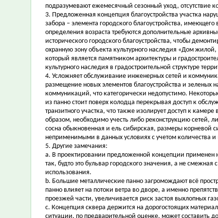
подразумевают ежемесячный сезонный уход, отсутствие ко
3. Предложенная концепция благоустройства участка нар
забора – элемента городского благоустройства, имеющего во
определения возраста требуются дополнительные архивные
исторического городского благоустройства, чтобы демонти
охранную зону объекта культурного наследия «Дом жилой, 
который является памятником архитектуры и градостроите
культурного наследия в градостроительной структуре терри
4. Усложняет обслуживание инженерных сетей и коммуник
размещение новых элементов благоустройства и зеленых 
коммуникаций, что категорически недопустимо. Некоторые
из панно стоит поверх колодца перекрывая доступ к обсл
транзитного участка, что также изолирует доступ к камер
образом, необходимо учесть либо реконструкцию сетей, л
сосна обыкновенная и ель сибирская, размеры корневой си
неприменимыми в данных условиях с учетом количества и п
5. Другие замечания:
a. В проектировании предложенной концепции применен н
так, будто это бульвар городского значения, а не смежн
использования.
b. Большие металлические панно загромождают всё простра
панно влияет на потоки ветра во дворе, а именно препятст
проезжей части, увеличивается риск застоя выхлопных газ
c. Концепция сквера держится на дорогостоящих материал
ситуации, по предварительной оценке, может составить до