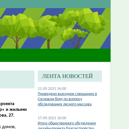
ЛЕНТА НОВОСТЕЙ
21.09.2021 16:00
Проведено выездное совещание в
Сосновом бору по вопросу
проекта
обследования лесного массива
ар» и жилыми
ва, 27.
17.09.2021 10:00
Итоги общественного обсуждения
 домов,
дизайн-проекта благоустройства