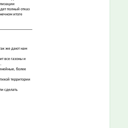
ализации
йдет полный отказ
онечном итоге
так же дают нам
ит все газоны и
.
инейные, более
 тихой территории
ли сделать