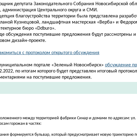
ощник депутата Законодательного Собрания Новосибирской
обл
., администрация Центрального округа и СМИ.
цепция благоустройства территории была представлена разрабо
тланой Кузнецовой, ландшафтная мастерская «Верба» и Федоро
итектурное бюро «Ddburo».
оде обсуждения поступившие предложения будут рассмотрены и
говом дизайн-проекте.
акомиться с протоколом открытого обсуждения
муниципальном портале «Зеленый Новосибирск»
обсуждение пр
2.2022, по итогам которого будет представлен итоговый протокол
ментариями на поступившие предложения.
положенного между территорией фабрики Синар и домами по адресам: ул.
осам горожан в частях:
вания формируется бульвар, который предусматривает новую траекторию