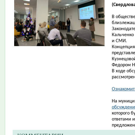
(Свердлова,
В обществ
близлежащ
Законодат
Кальченко 
и СМИ.
Концепция
представле
Кузнецово
Федором Ни
В ходе об
рассмотрен
Ознакомит
На муници
обсуждение
которого б
ответами 
предложен