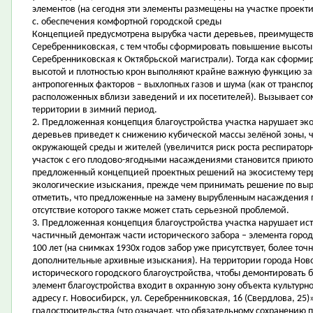
элементов (на сегодня эти элементы размещены на участке проект
c. обеспечения комфортной городской среды
Концепцией предусмотрена вырубка части деревьев, преимуществе
Серебренниковская, с тем чтобы сформировать повышение высоты з
Серебренниковская к Октябрьской магистрали). Тогда как сформи
высотой и плотностью крон выполняют крайне важную функцию за
антропогенных факторов – выхлопных газов и шума (как от транспор
расположенных вблизи заведений и их посетителей). Вызывает с
территории в зимний период.
2. Предложенная концепция благоустройства участка нарушает э
деревьев приведет к снижению кубической массы зелёной зоны, ч
окружающей среды и жителей (увеличится риск роста респираторн
участок с его плодово-ягодными насаждениями становится приюто
предложенный концепцией проектных решений на экосистему тер
экологические изыскания, прежде чем принимать решение по выру
отметить, что предложенные на замену вырубленным насаждения
отсутствие которого также может стать серьезной проблемой.
3. Предложенная концепция благоустройства участка нарушает и
частичный демонтаж части исторического забора – элемента город
100 лет (на снимках 1930х годов забор уже присутствует, более то
дополнительные архивные изыскания). На территории города Ново
исторического городского благоустройства, чтобы демонтировать б
элемент благоустройства входит в охранную зону объекта культур
адресу г. Новосибирск, ул. Серебренниковская, 16 (Свердлова, 25
градостроительства (что означает, что обязательному сохранению