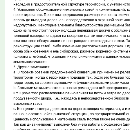
наследия в градостроительной структуре территории, с учетом исто
4. Усложняет обслуживание инженерных сетей и коммуникаций, р
проектирования. Проектом предложено размещение новых элемент
вплоть до высадки деревьев непосредственно в охранной зоне и
недопустимо. Некоторые элементы благоустройства размещены без
одно из панно стоит поверх колодца перекрывая доступ к обслужи
тепловой камеры попадают на мощение транзитного участка, что т
или штатного обслуживания и преграждает пешеходные потоки. Та
реконструкцию сетей, либо изменение расположения дорожек. Отде
сосна обыкновенная и ель сибирская, размеры корневой системы к
(ширина х глубина), что делает их неприменимыми в данных услови
земельном участке.
5. Другие замечания:
a. В проектировании предложенной концепции применен не реле
территории, когда к территории подошли так, будто это бульвар г
территория, со своими шумовыми и функциональными режимами 
b. Большие металлические панно загромождают всё пространство дв
шт. Кроме того расположение панно влияет на потоки ветра во дво
продуваемости двора. Т.е., находясь в непосредственной близости
выхлопных газов.
c. Концепция сквера держится на дорогостоящих материалах, а им
панно, в сложившейся рыночной ситуации, по предварительной оц
Ценность использования материала сталь Кортен также не очевид
Так как дизайн-проект выполнен без учета работы с бюджетом (авт
приблизительную стоимость реализации проектных решений), в пр