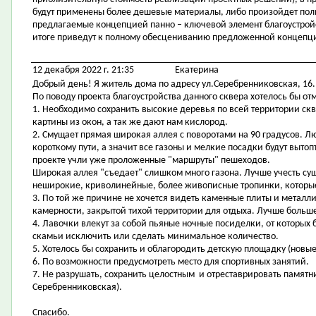
будут применены более дешевые материалы, либо произойдет полный
предлагаемые концепцией панно – ключевой элемент благоустройст
итоге приведут к полному обесцениванию предложенной концепц
12 декабря 2022 г. 21:35
Екатерина
Добрый день! Я житель дома по адресу ул.Серебренниковская, 16.
По поводу проекта благоустройства данного сквера хотелось бы от
1. Необходимо сохранить высокие деревья по всей территории ск
картины из окон, а так же дают нам кислород.
2. Смущает прямая широкая аллея с поворотами на 90 градусов. Л
короткому пути, а значит все газоны и мелкие посадки будут вытоп
проекте учли уже проложенные "маршруты" пешеходов.
Широкая аллея "съедает" слишком много газона. Лучше учесть с
неширокие, криволинейные, более живописные тропинки, которые
3. По той же причине не хочется видеть каменные плиты и металл
камерности, закрытой тихой территории для отдыха. Лучше больше 
4. Лавочки влекут за собой пьяные ночные посиделки, от которых 
скамьи исключить или сделать минимальное количество.
5. Хотелось бы сохранить и облагородить детскую площадку (нов
6. По возможности предусмотреть место для спортивных занятий.
7. Не разрушать, сохранить целостным и отреставрировать памятни
Серебренниковская).
Спасибо.