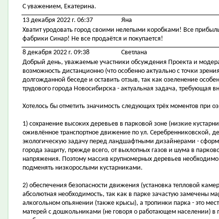
С уважением, Екатерина.
13 декабря 2022 г. 06:37
Яна
Хватит уродовать город своими нелепыми коробками! Все прибыль 
фабрики Синар! Не все продаётся и покупается!
8 декабря 2022 г. 09:38
Светлана
Добрый день, уважаемые участники обсуждения Проекта и модера
возможность дистанционно (что особенно актуально с точки зрения
долгожданной беседе и оставить отзыв, так как озеленение особе
трудового города Новосибирска - актуальная задача, требующая в
Хотелось бы отметить значимость следующих трёх моментов при 
1) сохранение высоких деревьев в парковой зоне (низкие кустарн
оживлённое транспортное движение по ул. Серебренниковской, де
экологическую задачу перед ландшафтными дизайнерами - сфор
города защиту, прежде всего, от выхлопных газов и шума в парко
напряжения. Поэтому массив крупномерных деревьев необходимо с
подменять низкорослыми кустарниками.
2) обеспечения безопасности движения (установка тепловой камер
абсолютная необходимость, так как в парке зачастую замечены м
алкогольном опьянении (также крысы), а тропинки парка - это ме
матерей с дошкольниками (не говоря о работающем населении) в 