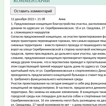
КОММЕНТАРИИ
12 декабря 2022 г. 21:38
Aнна
1. Предложенная концепция благоустройства участка, расположе
домами по адресам: ул. Серебренниковская, 16 и ул. Сведлова, 27 
a. сложившихся маршрутов
Согласно предложенной концепции, на участке проектирования ф
новую траекторию перемещения горожан, тем самым нарушая пеше
смежных территориях – вместо прямого прохода от пешеходного пе
ворот на улице Серебренниковской в сторону налоговой инспекции 
градусов, прямо проследовать до дальнего края участка, где внов
словами, предложенная концепция противоречит принципу перем
между двумя точками, что в перспективе приведет к протаптыван
этом существующий прямой маршрут вдоль дома по адресу ул. Сере
кратчайший путь от ул. Серебренниковская к спорткомплексу Динам
проходимость предлагаемого концепцией бульвара и ставит под 
b. требуемого функционального наполнения среды
Участок проектирования на сегодня вмещает в себя ряд функцион
концепцией не предусмотрено. В частности, предлагается демонт
территории, без замены их новыми элементами. В концепции такж
городской среды как площадки для выгула собак и спортивные пло
Серебренниковская, 16 эти элементы могут быть размещены на двор
ул. Свердлова, 27 такой возможности нет – у дома полностью отсу