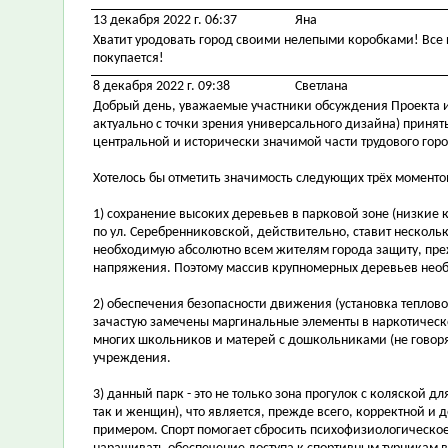
13 декабря 2022 г. 06:37
Яна
Хватит уродовать город своими нелепыми коробками! Все п
покупается!
8 декабря 2022 г. 09:38
Светлана
Добрый день, уважаемые участники обсуждения Проекта и
актуально с точки зрения универсального дизайна) принят
центральной и исторически значимой части трудового гор
Хотелось бы отметить значимость следующих трёх момент
1) сохранение высоких деревьев в парковой зоне (низкие
по ул. Серебренниковской, действительно, ставит неско
необходимую абсолютно всем жителям города защиту, преж
напряжения. Поэтому массив крупномерных деревьев необ
2) обеспечения безопасности движения (установка теплово
зачастую замечены маргинальные элементы в наркотическо
многих школьников и матерей с дошкольниками (не говоря
учреждения.
3) данный парк - это не только зона прогулок с коляской д
так и женщин), что является, прежде всего, корректной
примером. Спорт помогает сбросить психофизиологическо