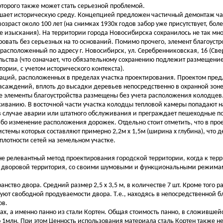
торого также может стать серьезной проблемой.
ушает историческую среду. Концепцией предложен частичный демонтаж ча
зраст около 100 лет (на снимках 1930х годов забор уже присутствует, боле
 изыскания). На территории города Новосибирска сохранилось не так мно
ровать без серьезных на то оснований. Помимо прочего, элемент благоустр
расположенный по адресу г. Новосибирск, ул. Серебренниковская, 16 (Свер
льства (что означает, что обязательному сохранению подлежит размещени
тории, с учетом исторического контекста).
аций, расположенных в пределах участка проектирования. Проектом пре
насаждений, вплоть до высадки деревьев непосредственно в охранной зо
 элементы благоустройства размещены без учета расположения колодцев.
уживанию. В восточной части участка колодцы тепловой камеры попадают 
е в случае аварии или штатного обслуживания и преграждает пешеходные п
ибо изменение расположения дорожек. Отдельно стоит отметить, что в про
стемы которых составляют примерно 2,2м х 1,5м (ширина х глубина), что д
лотности сетей на земельном участке.
е релевантный метод проектирования городской территории, когда к тер
ая с дворовой территория, со своими шумовыми и функциональными режим
нство двора. Средний размер 2,5 х 3,5 м, в количестве 7 шт. Кроме того 
вуют свободной продуваемости двора. Т.е., находясь в непосредственной б
ов.
ах, а именно панно из стали Кортен. Общая стоимость панно, в сложивше
 1млн. При этом Ценность использования материала сталь Кортен также н