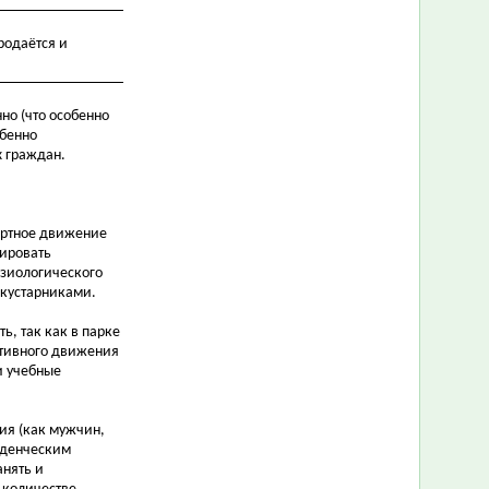
родаётся и
но (что особенно
обенно
х граждан.
портное движение
мировать
изиологического
 кустарниками.
ь, так как в парке
ктивного движения
и учебные
ния (как мужчин,
еденческим
анять и