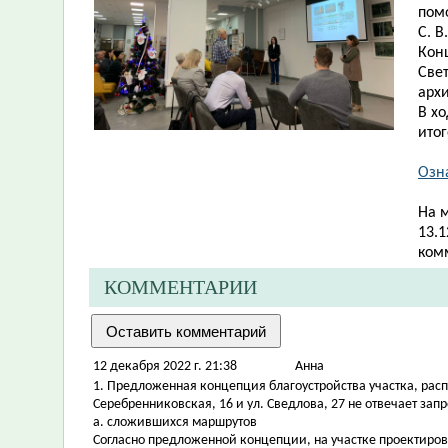
пом
С. В
Кон
Све
арх
В х
ито
Озн
На 
13.1
ком
КОММЕНТАРИИ
12 декабря 2022 г. 21:38
Aнна
1. Предложенная концепция благоустройства участка, рас
Серебренниковская, 16 и ул. Сведлова, 27 не отвечает запр
a. сложившихся маршрутов
Согласно предложенной концепции, на участке проектиро