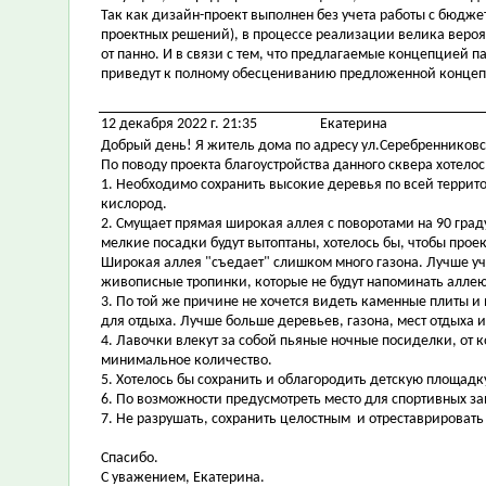
Так как дизайн-проект выполнен без учета работы с бюдж
проектных решений), в процессе реализации велика вероя
от панно. И в связи с тем, что предлагаемые концепцией п
приведут к полному обесцениванию предложенной конце
12 декабря 2022 г. 21:35
Екатерина
Добрый день! Я житель дома по адресу ул.Серебренниковс
По поводу проекта благоустройства данного сквера хотело
1. Необходимо сохранить высокие деревья по всей террито
кислород.
2. Смущает прямая широкая аллея с поворотами на 90 граду
мелкие посадки будут вытоптаны, хотелось бы, чтобы про
Широкая аллея "съедает" слишком много газона. Лучше у
живописные тропинки, которые не будут напоминать аллею
3. По той же причине не хочется видеть каменные плиты и
для отдыха. Лучше больше деревьев, газона, мест отдыха и
4. Лавочки влекут за собой пьяные ночные посиделки, от 
минимальное количество.
5. Хотелось бы сохранить и облагородить детскую площад
6. По возможности предусмотреть место для спортивных за
7. Не разрушать, сохранить целостным и отреставрировать
Спасибо.
С уважением, Екатерина.