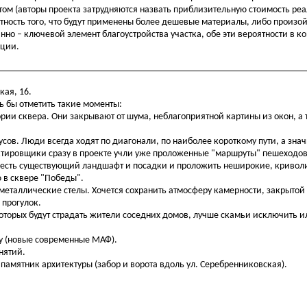
етом (авторы проекта затрудняются назвать приблизительную стоимость ре
тность того, что будут применены более дешевые материалы, либо произо
анно – ключевой элемент благоустройства участка, обе эти вероятности в к
пции.
кая, 16.
сь бы отметить такие моменты:
рии сквера. Они закрывают от шума, неблагоприятной картины из окон, а 
сов. Люди всегда ходят по диагонали, по наиболее короткому пути, а знач
ектировщики сразу в проекте учли уже проложенные "маршруты" пешеходов
честь существующий ландшафт и посадки и проложить неширокие, кривол
 в сквере "Победы".
 металлические стелы. Хочется сохранить атмосферу камерности, закрытой
 прогулок.
которых будут страдать жители соседних домов, лучше скамьи исключить и
ку (новые современные МАФ).
нятий.
 памятник архитектуры (забор и ворота вдоль ул. Серебренниковская).