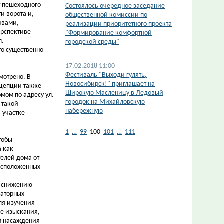
т пешеходного
Состоялось очередное заседание
и ворота и,
общественной комиссии по
ловами,
реализации приоритетного проекта
ерспективе
"Формирование комфортной
л.
городской среды"
то существенно
17.02.2018 11:00
Фестиваль "Выходи гулять,
мотрено. В
Новосибирск!" приглашает на
нцепции также
Широкую Масленицу в Ледовый
мом по адресу ул.
городок на Михайловскую
 такой
набережную
 участке
1
…
99
100
101
…
111
тобы
а как
елей дома от
расположенных
к снижению
раторных
ля изучения
е изыскания,
ым насаждения