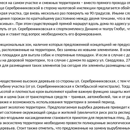
ся на самом участке и смежных территориях – вместо прямого прохода о
ице Серебренниковской в сторону налоговой инспекции предлагается обойт
края участка, где вновь несколько раз повернуть на 90 градусов. Иными с
ения горожан по кратчайшему расстоянию между двумя точками, что в п
асивых». При этом существующий прямой маршрут вдоль дома по адресу у
уть от ул. Серебренниковская к спорткомплексу Динамо и театру Глобус, ч
ра и ставит под вопрос необходимость его формирования.
ункциональных зон, наличие которых предложенной концепцией не предус
, расположенные на территории, без замены их новыми элементами. В ко
к площадки для выгула собак и спортивные площадки. И если в случае с до
на дворовой территории, то в случае с домом по адресу ул. Свердлова, 27
ия для размещения таких элементов (на сегодня эти элементы размещены на
ущественно высоких деревьев со стороны ул. Серебренниковская, с тем ч
ину участка (от ул. Серебренниковская к Октябрьской магистрали). Тогд
ысотой и плотностью крон выполняют крайне важную функцию защиты жит
в и шума (как от транспортных средств – трамвая, автомобилей, так и от 
также и возможность использования территории в зимний период.
ушает экологию территории. Предполагаемая вырубка деревьев приведет 
шит состояние окружающей среды и жителей (увеличится риск роста респи
одово-ягодными насаждениями становится приютом для перелетных птиц. Д
 экосистему территории необходимо провести полноценные экологически
деревьев. Стоит также отметить, что предложенные на замену вырубленн