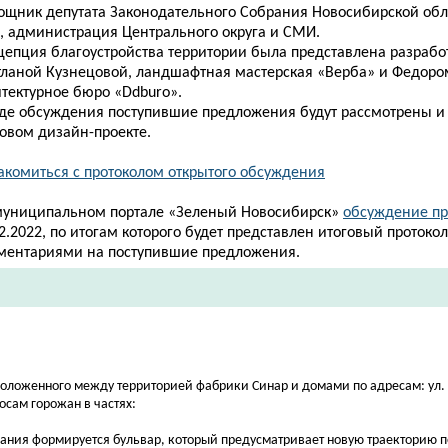
ощник депутата Законодательного Собрания Новосибирской
обл
., администрация Центрального округа и СМИ.
цепция благоустройства территории была представлена разрабо
тланой Кузнецовой, ландшафтная мастерская «Верба» и Федоро
итектурное бюро «Ddburo».
оде обсуждения поступившие предложения будут рассмотрены и
говом дизайн-проекте.
акомиться с протоколом открытого обсуждения
муниципальном портале «Зеленый Новосибирск»
обсуждение пр
2.2022, по итогам которого будет представлен итоговый протокол
ментариями на поступившие предложения.
положенного между территорией фабрики Синар и домами по адресам: ул.
осам горожан в частях:
вания формируется бульвар, который предусматривает новую траекторию