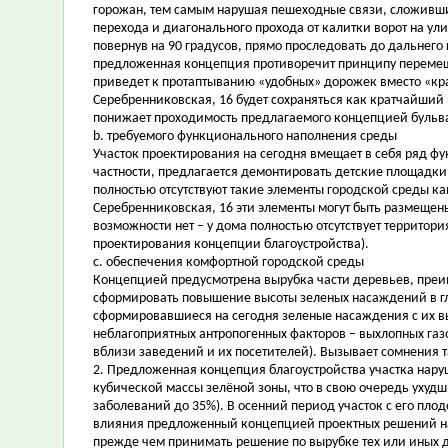
горожан, тем самым нарушая пешеходные связи, сложившие
перехода и диагонального прохода от калитки ворот на ул
повернув на 90 градусов, прямо проследовать до дальнего 
предложенная концепция противоречит принципу перемещ
приведет к протаптыванию «удобных» дорожек вместо «кр
Серебренниковская, 16 будет сохраняться как кратчайший п
понижает проходимость предлагаемого концепцией бульва
b. требуемого функционального наполнения среды
Участок проектирования на сегодня вмещает в себя ряд ф
частности, предлагается демонтировать детские площадки
полностью отсутствуют такие элементы городской среды ка
Серебренниковская, 16 эти элементы могут быть размещены 
возможности нет – у дома полностью отсутствует территор
проектирования концепции благоустройства).
c. обеспечения комфортной городской среды
Концепцией предусмотрена вырубка части деревьев, преим
сформировать повышение высоты зеленых насаждений в глуб
сформировавшиеся на сегодня зеленые насаждения с их в
неблагоприятных антропогенных факторов – выхлопных газо
вблизи заведений и их посетителей). Вызывает сомнения 
2. Предложенная концепция благоустройства участка нар
кубической массы зелёной зоны, что в свою очередь ухуд
заболеваний до 35%). В осенний период участок с его пл
влияния предложенный концепцией проектных решений на
прежде чем принимать решение по вырубке тех или иных 