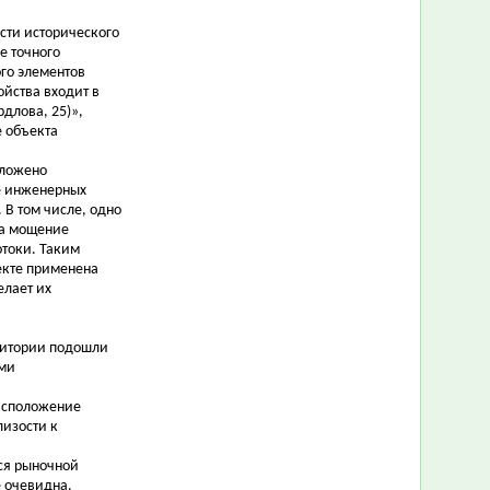
сти исторического
е точного
го элементов
ойства входит в
длова, 25)»,
е объекта
дложено
не инженерных
 В том числе, одно
на мощение
отоки. Таким
екте применена
елает их
ритории подошли
ами
расположение
лизости к
йся рыночной
е очевидна.