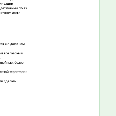
ализации
йдет полный отказ
онечном итоге
так же дают нам
ит все газоны и
.
инейные, более
 тихой территории
ли сделать