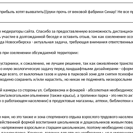
рибыль хотят выхватить(((руки прочь от вековой фабрики Синар! Не все п
 модераторы сайта. Спасибо за предоставленную возможность дистанцион
ь участие в долгожданной беседе и оставить отзыв, так как озеленение ос
ода Новосибирска - актуальная задача, требующая внимания ответственны
ов при озеленении обсуждаемой территории:
 кустарники, к сожалению, не лучшее решение, так как оживлённое транс
лько иную экологическую задачу перед ландшафтными дизайнерами - сфор
де всего, от выхлопных газов и шума в парковой зоне для снятия психоф
ходимо сохранить и/или нарастить, но никак не подменять низкорослыми
й камеры со стороны ул. Сибревкома и фонарей - абсолютная необходимост
м/алкогольном опьянении (также крысы), а тропинки парка - это место а
 о работающем населении) в продуктовые магазины, аптеки, библиотеки 
ля мам, но это также и зона спортивного отдыха взрослого трудового населе
 и действенной формой воспитания школьников и дошкольников живым пов
е напряжение взрослым и старшим школьникам, поэтому необходимо сохр