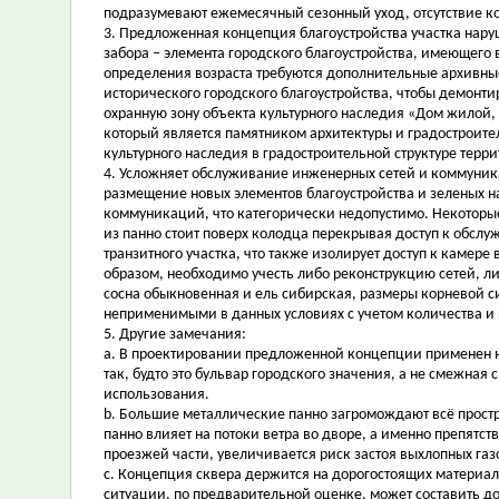
подразумевают ежемесячный сезонный уход, отсутствие ко
3. Предложенная концепция благоустройства участка нар
забора – элемента городского благоустройства, имеющего во
определения возраста требуются дополнительные архивные
исторического городского благоустройства, чтобы демонти
охранную зону объекта культурного наследия «Дом жилой, 
который является памятником архитектуры и градостроите
культурного наследия в градостроительной структуре терри
4. Усложняет обслуживание инженерных сетей и коммуник
размещение новых элементов благоустройства и зеленых 
коммуникаций, что категорически недопустимо. Некоторые
из панно стоит поверх колодца перекрывая доступ к обсл
транзитного участка, что также изолирует доступ к камер
образом, необходимо учесть либо реконструкцию сетей, л
сосна обыкновенная и ель сибирская, размеры корневой си
неприменимыми в данных условиях с учетом количества и п
5. Другие замечания:
a. В проектировании предложенной концепции применен н
так, будто это бульвар городского значения, а не смежн
использования.
b. Большие металлические панно загромождают всё простра
панно влияет на потоки ветра во дворе, а именно препятст
проезжей части, увеличивается риск застоя выхлопных газ
c. Концепция сквера держится на дорогостоящих материал
ситуации, по предварительной оценке, может составить до