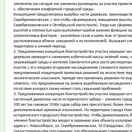
элементов (на сегодня эти элементы размещены на участке проект
c. обеспечения комфортной городской среды
Концепцией предусмотрена вырубка части деревьев, преимуществе
Серебренниковская, с тем чтобы сформировать повышение высоты з
Серебренниковская к Октябрьской магистрали). Тогда как сформи
высотой и плотностью крон выполняют крайне важную функцию за
антропогенных факторов – выхлопных газов и шума (как от транспор
расположенных вблизи заведений и их посетителей). Вызывает с
территории в зимний период.
2. Предложенная концепция благоустройства участка нарушает э
деревьев приведет к снижению кубической массы зелёной зоны, ч
окружающей среды и жителей (увеличится риск роста респираторн
участок с его плодово-ягодными насаждениями становится приюто
предложенный концепцией проектных решений на экосистему тер
экологические изыскания, прежде чем принимать решение по выру
отметить, что предложенные на замену вырубленным насаждения
отсутствие которого также может стать серьезной проблемой.
3. Предложенная концепция благоустройства участка нарушает и
частичный демонтаж части исторического забора – элемента город
100 лет (на снимках 1930х годов забор уже присутствует, более то
дополнительные архивные изыскания). На территории города Ново
исторического городского благоустройства, чтобы демонтировать б
элемент благоустройства входит в охранную зону объекта культур
адресу г. Новосибирск, ул. Серебренниковская, 16 (Свердлова, 25
градостроительства (что означает, что обязательному сохранению