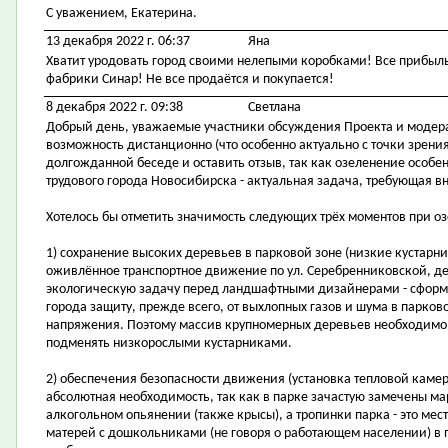
С уважением, Екатерина.
13 декабря 2022 г. 06:37
Яна
Хватит уродовать город своими нелепыми коробками! Все прибыль 
фабрики Синар! Не все продаётся и покупается!
8 декабря 2022 г. 09:38
Светлана
Добрый день, уважаемые участники обсуждения Проекта и модера
возможность дистанционно (что особенно актуально с точки зрения
долгожданной беседе и оставить отзыв, так как озеленение особе
трудового города Новосибирска - актуальная задача, требующая в
Хотелось бы отметить значимость следующих трёх моментов при 
1) сохранение высоких деревьев в парковой зоне (низкие кустарн
оживлённое транспортное движение по ул. Серебренниковской, де
экологическую задачу перед ландшафтными дизайнерами - сфор
города защиту, прежде всего, от выхлопных газов и шума в парко
напряжения. Поэтому массив крупномерных деревьев необходимо с
подменять низкорослыми кустарниками.
2) обеспечения безопасности движения (установка тепловой камер
абсолютная необходимость, так как в парке зачастую замечены м
алкогольном опьянении (также крысы), а тропинки парка - это ме
матерей с дошкольниками (не говоря о работающем населении) в 