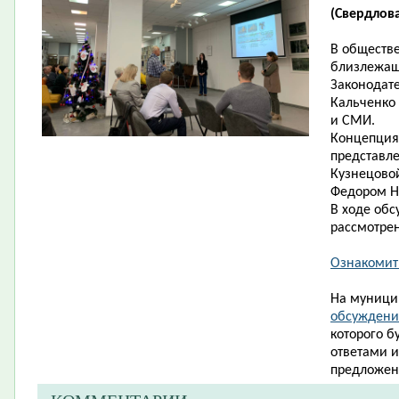
(Свердлова,
В обществ
близлежащ
Законодат
Кальченко 
и СМИ.
Концепция
представле
Кузнецово
Федором Ни
В ходе об
рассмотрен
Ознакомит
На муници
обсуждение
которого б
ответами 
предложен