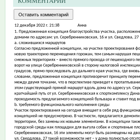
КОММЕНТАРИИ
12 декабря 2022 г. 21:38
Aнна
1. Предложенная концепция благоустройства участка, расположе
домами по адресам: ул. Серебренниковская, 16 и ул. Сведлова, 27 
a. сложившихся маршрутов
Согласно предложенной концепции, на участке проектирования ф
новую траекторию перемещения горожан, тем самым нарушая пеше
смежных территориях – вместо прямого прохода от пешеходного пе
ворот на улице Серебренниковской в сторону налоговой инспекции 
градусов, прямо проследовать до дальнего края участка, где внов
словами, предложенная концепция противоречит принципу перем
между двумя точками, что в перспективе приведет к протаптыван
этом существующий прямой маршрут вдоль дома по адресу ул. Сере
кратчайший путь от ул. Серебренниковская к спорткомплексу Динам
проходимость предлагаемого концепцией бульвара и ставит под 
b. требуемого функционального наполнения среды
Участок проектирования на сегодня вмещает в себя ряд функцион
концепцией не предусмотрено. В частности, предлагается демонт
территории, без замены их новыми элементами. В концепции такж
городской среды как площадки для выгула собак и спортивные пло
Серебренниковская, 16 эти элементы могут быть размещены на двор
ул. Свердлова, 27 такой возможности нет – у дома полностью отсу