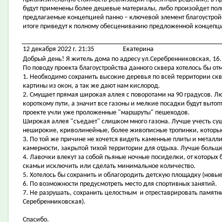
будут применены более дешевые материалы, либо произойдет полный
предлагаемые концепцией панно – ключевой элемент благоустройст
итоге приведут к полному обесцениванию предложенной концепц
12 декабря 2022 г. 21:35
Екатерина
Добрый день! Я житель дома по адресу ул.Серебренниковская, 16.
По поводу проекта благоустройства данного сквера хотелось бы от
1. Необходимо сохранить высокие деревья по всей территории ск
картины из окон, а так же дают нам кислород.
2. Смущает прямая широкая аллея с поворотами на 90 градусов. Л
короткому пути, а значит все газоны и мелкие посадки будут вытоп
проекте учли уже проложенные "маршруты" пешеходов.
Широкая аллея "съедает" слишком много газона. Лучше учесть с
неширокие, криволинейные, более живописные тропинки, которые
3. По той же причине не хочется видеть каменные плиты и металл
камерности, закрытой тихой территории для отдыха. Лучше больше 
4. Лавочки влекут за собой пьяные ночные посиделки, от которых 
скамьи исключить или сделать минимальное количество.
5. Хотелось бы сохранить и облагородить детскую площадку (нов
6. По возможности предусмотреть место для спортивных занятий.
7. Не разрушать, сохранить целостным и отреставрировать памятни
Серебренниковская).
Спасибо.