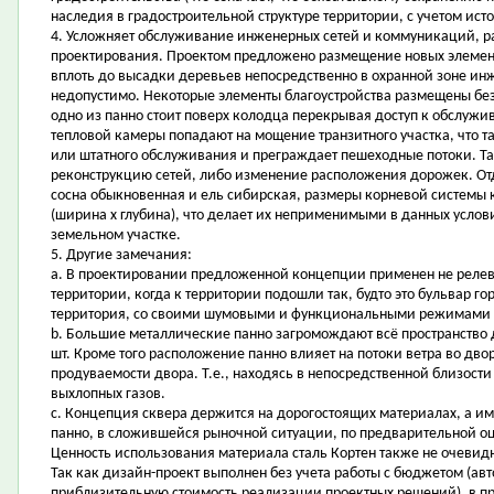
наследия в градостроительной структуре территории, с учетом исто
4. Усложняет обслуживание инженерных сетей и коммуникаций, р
проектирования. Проектом предложено размещение новых элемент
вплоть до высадки деревьев непосредственно в охранной зоне и
недопустимо. Некоторые элементы благоустройства размещены без
одно из панно стоит поверх колодца перекрывая доступ к обслужи
тепловой камеры попадают на мощение транзитного участка, что т
или штатного обслуживания и преграждает пешеходные потоки. Та
реконструкцию сетей, либо изменение расположения дорожек. Отде
сосна обыкновенная и ель сибирская, размеры корневой системы к
(ширина х глубина), что делает их неприменимыми в данных услови
земельном участке.
5. Другие замечания:
a. В проектировании предложенной концепции применен не реле
территории, когда к территории подошли так, будто это бульвар г
территория, со своими шумовыми и функциональными режимами 
b. Большие металлические панно загромождают всё пространство дв
шт. Кроме того расположение панно влияет на потоки ветра во дво
продуваемости двора. Т.е., находясь в непосредственной близости
выхлопных газов.
c. Концепция сквера держится на дорогостоящих материалах, а им
панно, в сложившейся рыночной ситуации, по предварительной оц
Ценность использования материала сталь Кортен также не очевид
Так как дизайн-проект выполнен без учета работы с бюджетом (авт
приблизительную стоимость реализации проектных решений), в пр