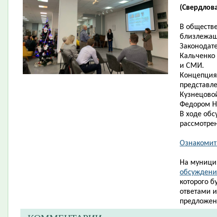
(Свердлова,
В обществ
близлежащ
Законодат
Кальченко 
и СМИ.
Концепция
представле
Кузнецово
Федором Ни
В ходе об
рассмотрен
Ознакомит
На муници
обсуждение
которого б
ответами 
предложен