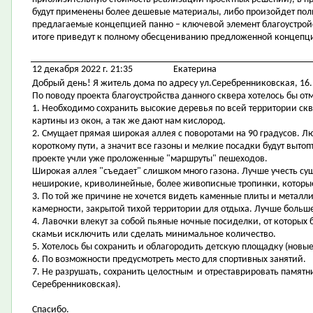
будут применены более дешевые материалы, либо произойдет полный
предлагаемые концепцией панно – ключевой элемент благоустройст
итоге приведут к полному обесцениванию предложенной концепц
12 декабря 2022 г. 21:35
Екатерина
Добрый день! Я житель дома по адресу ул.Серебренниковская, 16.
По поводу проекта благоустройства данного сквера хотелось бы от
1. Необходимо сохранить высокие деревья по всей территории ск
картины из окон, а так же дают нам кислород.
2. Смущает прямая широкая аллея с поворотами на 90 градусов. Л
короткому пути, а значит все газоны и мелкие посадки будут вытоп
проекте учли уже проложенные "маршруты" пешеходов.
Широкая аллея "съедает" слишком много газона. Лучше учесть с
неширокие, криволинейные, более живописные тропинки, которые
3. По той же причине не хочется видеть каменные плиты и металл
камерности, закрытой тихой территории для отдыха. Лучше больше 
4. Лавочки влекут за собой пьяные ночные посиделки, от которых 
скамьи исключить или сделать минимальное количество.
5. Хотелось бы сохранить и облагородить детскую площадку (нов
6. По возможности предусмотреть место для спортивных занятий.
7. Не разрушать, сохранить целостным и отреставрировать памятни
Серебренниковская).
Спасибо.