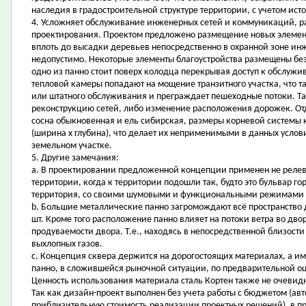
наследия в градостроительной структуре территории, с учетом исто
4. Усложняет обслуживание инженерных сетей и коммуникаций, р
проектирования. Проектом предложено размещение новых элемент
вплоть до высадки деревьев непосредственно в охранной зоне и
недопустимо. Некоторые элементы благоустройства размещены без
одно из панно стоит поверх колодца перекрывая доступ к обслужи
тепловой камеры попадают на мощение транзитного участка, что т
или штатного обслуживания и преграждает пешеходные потоки. Та
реконструкцию сетей, либо изменение расположения дорожек. Отде
сосна обыкновенная и ель сибирская, размеры корневой системы к
(ширина х глубина), что делает их неприменимыми в данных услови
земельном участке.
5. Другие замечания:
a. В проектировании предложенной концепции применен не реле
территории, когда к территории подошли так, будто это бульвар г
территория, со своими шумовыми и функциональными режимами 
b. Большие металлические панно загромождают всё пространство дв
шт. Кроме того расположение панно влияет на потоки ветра во дво
продуваемости двора. Т.е., находясь в непосредственной близости
выхлопных газов.
c. Концепция сквера держится на дорогостоящих материалах, а им
панно, в сложившейся рыночной ситуации, по предварительной оц
Ценность использования материала сталь Кортен также не очевид
Так как дизайн-проект выполнен без учета работы с бюджетом (авт
приблизительную стоимость реализации проектных решений), в пр