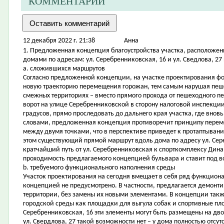
КОММЕНТАРИИ
12 декабря 2022 г. 21:38
Aнна
1. Предложенная концепция благоустройства участка, расположе
домами по адресам: ул. Серебренниковская, 16 и ул. Сведлова, 27 
a. сложившихся маршрутов
Согласно предложенной концепции, на участке проектирования ф
новую траекторию перемещения горожан, тем самым нарушая пеше
смежных территориях – вместо прямого прохода от пешеходного пе
ворот на улице Серебренниковской в сторону налоговой инспекции 
градусов, прямо проследовать до дальнего края участка, где внов
словами, предложенная концепция противоречит принципу перем
между двумя точками, что в перспективе приведет к протаптыван
этом существующий прямой маршрут вдоль дома по адресу ул. Сере
кратчайший путь от ул. Серебренниковская к спорткомплексу Динам
проходимость предлагаемого концепцией бульвара и ставит под 
b. требуемого функционального наполнения среды
Участок проектирования на сегодня вмещает в себя ряд функцион
концепцией не предусмотрено. В частности, предлагается демонт
территории, без замены их новыми элементами. В концепции такж
городской среды как площадки для выгула собак и спортивные пло
Серебренниковская, 16 эти элементы могут быть размещены на двор
ул. Свердлова, 27 такой возможности нет – у дома полностью отсу