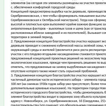
элементов (на сегодня эти элементы размещены на участке проект
c. обеспечения комфортной городской среды
Концепцией предусмотрена вырубка части деревьев, преимуществе
Серебренниковская, с тем чтобы сформировать повышение высоты з
Серебренниковская к Октябрьской магистрали). Тогда как сформи
высотой и плотностью крон выполняют крайне важную функцию за
антропогенных факторов – выхлопных газов и шума (как от транспор
расположенных вблизи заведений и их посетителей). Вызывает с
территории в зимний период.
2. Предложенная концепция благоустройства участка нарушает э
деревьев приведет к снижению кубической массы зелёной зоны, ч
окружающей среды и жителей (увеличится риск роста респираторн
участок с его плодово-ягодными насаждениями становится приюто
предложенный концепцией проектных решений на экосистему тер
экологические изыскания, прежде чем принимать решение по выру
отметить, что предложенные на замену вырубленным насаждения
отсутствие которого также может стать серьезной проблемой.
3. Предложенная концепция благоустройства участка нарушает и
частичный демонтаж части исторического забора – элемента город
100 лет (на снимках 1930х годов забор уже присутствует, более то
дополнительные архивные изыскания). На территории города Ново
исторического городского благоустройства, чтобы демонтировать б
элемент благоустройства входит в охранную зону объекта культур
адресу г. Новосибирск, ул. Серебренниковская, 16 (Свердлова, 25
градостроительства (что означает, что обязательному сохранению