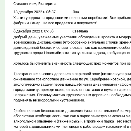
С уважением, Екатерина.
13 декабря 2022 г. 06:37
Яна
Хватит уродовать город своими нелепыми коробками! Все прибыль 
фабрики Синар! Не все продаётся и покупается!
8 декабря 2022 г. 09:38
Светлана
Добрый день, уважаемые участники обсуждения Проекта и модера
возможность дистанционно (что особенно актуально с точки зрения
долгожданной беседе и оставить отзыв, так как озеленение особе
трудового города Новосибирска - актуальная задача, требующая в
Хотелось бы отметить значимость следующих трёх моментов при 
1) сохранение высоких деревьев в парковой зоне (низкие кустарн
оживлённое транспортное движение по ул. Серебренниковской, де
экологическую задачу перед ландшафтными дизайнерами - сфор
города защиту, прежде всего, от выхлопных газов и шума в парко
напряжения. Поэтому массив крупномерных деревьев необходимо с
подменять низкорослыми кустарниками.
2) обеспечения безопасности движения (установка тепловой камер
абсолютная необходимость, так как в парке зачастую замечены м
алкогольном опьянении (также крысы), а тропинки парка - это ме
матерей с дошкольниками (не говоря о работающем населении) в 