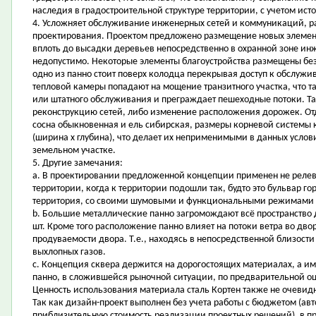
наследия в градостроительной структуре территории, с учетом исто
4. Усложняет обслуживание инженерных сетей и коммуникаций, р
проектирования. Проектом предложено размещение новых элемент
вплоть до высадки деревьев непосредственно в охранной зоне и
недопустимо. Некоторые элементы благоустройства размещены без
одно из панно стоит поверх колодца перекрывая доступ к обслужи
тепловой камеры попадают на мощение транзитного участка, что т
или штатного обслуживания и преграждает пешеходные потоки. Та
реконструкцию сетей, либо изменение расположения дорожек. Отде
сосна обыкновенная и ель сибирская, размеры корневой системы к
(ширина х глубина), что делает их неприменимыми в данных услови
земельном участке.
5. Другие замечания:
a. В проектировании предложенной концепции применен не реле
территории, когда к территории подошли так, будто это бульвар г
территория, со своими шумовыми и функциональными режимами 
b. Большие металлические панно загромождают всё пространство дв
шт. Кроме того расположение панно влияет на потоки ветра во дво
продуваемости двора. Т.е., находясь в непосредственной близости
выхлопных газов.
c. Концепция сквера держится на дорогостоящих материалах, а им
панно, в сложившейся рыночной ситуации, по предварительной оц
Ценность использования материала сталь Кортен также не очевид
Так как дизайн-проект выполнен без учета работы с бюджетом (авт
приблизительную стоимость реализации проектных решений), в пр