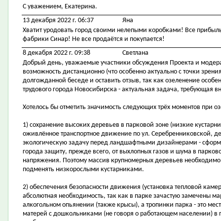
С уважением, Екатерина.
13 декабря 2022 г. 06:37
Яна
Хватит уродовать город своими нелепыми коробками! Все прибыль 
фабрики Синар! Не все продаётся и покупается!
8 декабря 2022 г. 09:38
Светлана
Добрый день, уважаемые участники обсуждения Проекта и модера
возможность дистанционно (что особенно актуально с точки зрения
долгожданной беседе и оставить отзыв, так как озеленение особе
трудового города Новосибирска - актуальная задача, требующая в
Хотелось бы отметить значимость следующих трёх моментов при 
1) сохранение высоких деревьев в парковой зоне (низкие кустарн
оживлённое транспортное движение по ул. Серебренниковской, де
экологическую задачу перед ландшафтными дизайнерами - сфор
города защиту, прежде всего, от выхлопных газов и шума в парко
напряжения. Поэтому массив крупномерных деревьев необходимо с
подменять низкорослыми кустарниками.
2) обеспечения безопасности движения (установка тепловой камер
абсолютная необходимость, так как в парке зачастую замечены м
алкогольном опьянении (также крысы), а тропинки парка - это ме
матерей с дошкольниками (не говоря о работающем населении) в 