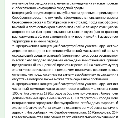
элементов (на сегодня эти элементы размещены на участке проект
c. обеспечения комфортной городской среды
Концепцией предусмотрена вырубка части деревьев, преимуществе
Серебренниковская, с тем чтобы сформировать повышение высоты з
Серебренниковская к Октябрьской магистрали). Тогда как сформи
высотой и плотностью крон выполняют крайне важную функцию за
антропогенных факторов – выхлопных газов и шума (как от транспор
расположенных вблизи заведений и их посетителей). Вызывает с
территории в зимний период.
2. Предложенная концепция благоустройства участка нарушает э
деревьев приведет к снижению кубической массы зелёной зоны, ч
окружающей среды и жителей (увеличится риск роста респираторн
участок с его плодово-ягодными насаждениями становится приюто
предложенный концепцией проектных решений на экосистему тер
экологические изыскания, прежде чем принимать решение по выру
отметить, что предложенные на замену вырубленным насаждения
отсутствие которого также может стать серьезной проблемой.
3. Предложенная концепция благоустройства участка нарушает и
частичный демонтаж части исторического забора – элемента город
100 лет (на снимках 1930х годов забор уже присутствует, более то
дополнительные архивные изыскания). На территории города Ново
исторического городского благоустройства, чтобы демонтировать б
элемент благоустройства входит в охранную зону объекта культур
адресу г. Новосибирск, ул. Серебренниковская, 16 (Свердлова, 25
градостроительства (что означает, что обязательному сохранению