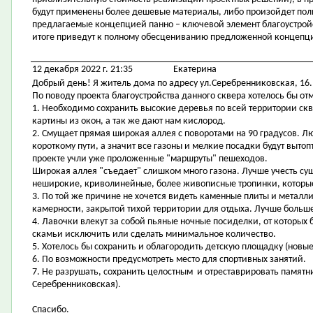
будут применены более дешевые материалы, либо произойдет полный
предлагаемые концепцией панно – ключевой элемент благоустройст
итоге приведут к полному обесцениванию предложенной концепц
12 декабря 2022 г. 21:35
Екатерина
Добрый день! Я житель дома по адресу ул.Серебренниковская, 16.
По поводу проекта благоустройства данного сквера хотелось бы от
1. Необходимо сохранить высокие деревья по всей территории ск
картины из окон, а так же дают нам кислород.
2. Смущает прямая широкая аллея с поворотами на 90 градусов. Л
короткому пути, а значит все газоны и мелкие посадки будут вытоп
проекте учли уже проложенные "маршруты" пешеходов.
Широкая аллея "съедает" слишком много газона. Лучше учесть с
неширокие, криволинейные, более живописные тропинки, которые
3. По той же причине не хочется видеть каменные плиты и металл
камерности, закрытой тихой территории для отдыха. Лучше больше 
4. Лавочки влекут за собой пьяные ночные посиделки, от которых 
скамьи исключить или сделать минимальное количество.
5. Хотелось бы сохранить и облагородить детскую площадку (нов
6. По возможности предусмотреть место для спортивных занятий.
7. Не разрушать, сохранить целостным и отреставрировать памятни
Серебренниковская).
Спасибо.