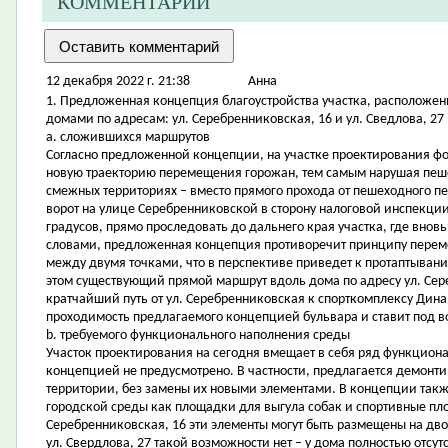
КОММЕНТАРИИ
12 декабря 2022 г. 21:38
Aнна
1. Предложенная концепция благоустройства участка, расположе
домами по адресам: ул. Серебренниковская, 16 и ул. Сведлова, 27 
a. сложившихся маршрутов
Согласно предложенной концепции, на участке проектирования ф
новую траекторию перемещения горожан, тем самым нарушая пеше
смежных территориях – вместо прямого прохода от пешеходного пе
ворот на улице Серебренниковской в сторону налоговой инспекции 
градусов, прямо проследовать до дальнего края участка, где внов
словами, предложенная концепция противоречит принципу перем
между двумя точками, что в перспективе приведет к протаптыван
этом существующий прямой маршрут вдоль дома по адресу ул. Сере
кратчайший путь от ул. Серебренниковская к спорткомплексу Динам
проходимость предлагаемого концепцией бульвара и ставит под 
b. требуемого функционального наполнения среды
Участок проектирования на сегодня вмещает в себя ряд функцион
концепцией не предусмотрено. В частности, предлагается демонт
территории, без замены их новыми элементами. В концепции такж
городской среды как площадки для выгула собак и спортивные пло
Серебренниковская, 16 эти элементы могут быть размещены на двор
ул. Свердлова, 27 такой возможности нет – у дома полностью отсу