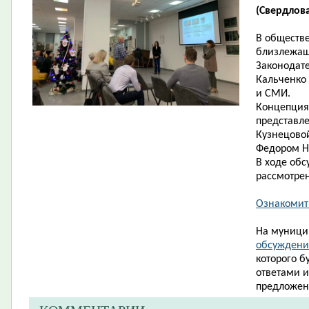
(Свердлова,
В обществ
близлежащ
Законодат
Кальченко 
и СМИ.
Концепция
представле
Кузнецово
Федором Ни
В ходе об
рассмотрен
Ознакомит
На муници
обсуждение
которого б
ответами 
предложен