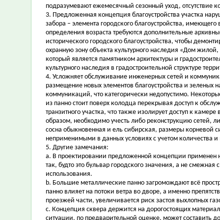
подразумевают ежемесячный сезонный уход, отсутствие ко
3. Предложенная концепция благоустройства участка нар
забора – элемента городского благоустройства, имеющего во
определения возраста требуются дополнительные архивные
исторического городского благоустройства, чтобы демонти
охранную зону объекта культурного наследия «Дом жилой, 
который является памятником архитектуры и градостроите
культурного наследия в градостроительной структуре терри
4. Усложняет обслуживание инженерных сетей и коммуник
размещение новых элементов благоустройства и зеленых 
коммуникаций, что категорически недопустимо. Некоторые
из панно стоит поверх колодца перекрывая доступ к обсл
транзитного участка, что также изолирует доступ к камер
образом, необходимо учесть либо реконструкцию сетей, л
сосна обыкновенная и ель сибирская, размеры корневой си
неприменимыми в данных условиях с учетом количества и п
5. Другие замечания:
a. В проектировании предложенной концепции применен н
так, будто это бульвар городского значения, а не смежн
использования.
b. Большие металлические панно загромождают всё простра
панно влияет на потоки ветра во дворе, а именно препятст
проезжей части, увеличивается риск застоя выхлопных газ
c. Концепция сквера держится на дорогостоящих материал
ситуации, по предварительной оценке, может составить до