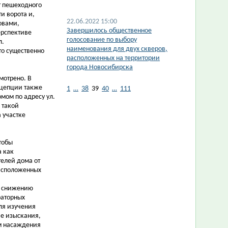
т пешеходного
и ворота и,
22.06.2022 15:00
ловами,
Завершилось общественное
ерспективе
голосование по выбору
л.
наименования для двух скверов,
то существенно
расположенных на территории
города Новосибирска
мотрено. В
нцепции также
1
…
38
39
40
…
111
мом по адресу ул.
 такой
 участке
тобы
а как
елей дома от
расположенных
к снижению
раторных
ля изучения
е изыскания,
ым насаждения