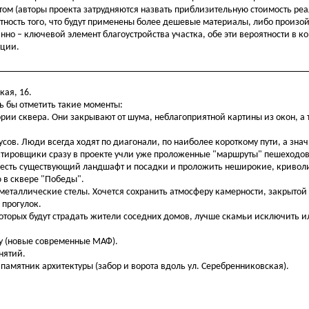
етом (авторы проекта затрудняются назвать приблизительную стоимость ре
тность того, что будут применены более дешевые материалы, либо произо
анно – ключевой элемент благоустройства участка, обе эти вероятности в к
пции.
кая, 16.
сь бы отметить такие моменты:
рии сквера. Они закрывают от шума, неблагоприятной картины из окон, а 
сов. Люди всегда ходят по диагонали, по наиболее короткому пути, а знач
ектировщики сразу в проекте учли уже проложенные "маршруты" пешеходов
честь существующий ландшафт и посадки и проложить неширокие, кривол
 в сквере "Победы".
 металлические стелы. Хочется сохранить атмосферу камерности, закрытой
 прогулок.
которых будут страдать жители соседних домов, лучше скамьи исключить и
ку (новые современные МАФ).
нятий.
 памятник архитектуры (забор и ворота вдоль ул. Серебренниковская).