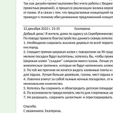
Так как дизайн-проект выполнен без учета работы с бюдж
проектных решений), в процессе реализации велика вероя
от панно. И в связи с тем, что предлагаемые концепцией п
приведут к полному обесцениванию предложенной конце
12 декабря 2022 г. 21:35
Екатерина
Добрый день! Я житель дома по адресу ул.Серебренниковс
По поводу проекта благоустройства данного сквера хотело
1. Необходимо сохранить высокие деревья по всей террито
кислород.
2. Смущает прямая широкая аллея с поворотами на 90 граду
мелкие посадки будут вытоптаны, хотелось бы, чтобы про
Широкая аллея "съедает" слишком много газона. Лучше у
живописные тропинки, которые не будут напоминать аллею
3. По той же причине не хочется видеть каменные плиты и
для отдыха. Лучше больше деревьев, газона, мест отдыха и
4. Лавочки влекут за собой пьяные ночные посиделки, от 
минимальное количество.
5. Хотелось бы сохранить и облагородить детскую площад
6. По возможности предусмотреть место для спортивных за
7. Не разрушать, сохранить целостным и отреставрировать
Спасибо.
С уважением, Екатерина.