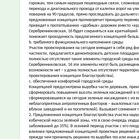
горожан, тем самым нарушая пешеходные связи, сложившие
перехода и диагонального прохода от калитки ворот на ул
повернув на 90 градусов, прямо проследовать до дальнего 
предложенная концепция противоречит принципу перемещ
приведет к протаптыванию «удобных» дорожек вместо «кр
Серебренниковская, 16 будет сохраняться как кратчайший п
понижает проходимость предлагаемого концепцией бульва
b. требуемого функционального наполнения среды
Участок проектирования на сегодня вмещает в себя ряд ф
частности, предлагается демонтировать детские площадки
полностью отсутствуют такие элементы городской среды ка
Серебренниковская, 16 эти элементы могут быть размещены 
возможности нет – у дома полностью отсутствует территор
проектирования концепции благоустройства).
c. обеспечения комфортной городской среды
Концепцией предусмотрена вырубка части деревьев, преим
сформировать повышение высоты зеленых насаждений в глуб
сформировавшиеся на сегодня зеленые насаждения с их в
неблагоприятных антропогенных факторов – выхлопных газо
вблизи заведений и их посетителей). Вызывает сомнения 
2. Предложенная концепция благоустройства участка нар
кубической массы зелёной зоны, что в свою очередь ухуд
заболеваний до 35%). В осенний период участок с его пл
влияния предложенный концепцией проектных решений на
прежде чем принимать решение по вырубке тех или иных 