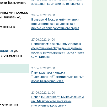
асти Кальченко
заседания комиссии по топонимике
тчиками проекта:
28.06.2022 13:00
м Никитенко,
В сквере «Московский» появится
отремонтированная дорожка в
 учтены в
плитке из переработанного сырья
27.06.2022 14:00
Приглашаем вас принять участие в
общественном обсуждении дизайн-
одлится​
до
проекта реконструкции парка имени
 с ответами и
С. М. Кирова
27.06.2022 09:00
​Парк культуры и отдыха
"Заельцовский" официально открыт
после благоустройства.
23.06.2022 11:00
Перед киноконцертным комплексом
им. Маяковского высажены
 перемещения
многолетние кустарники