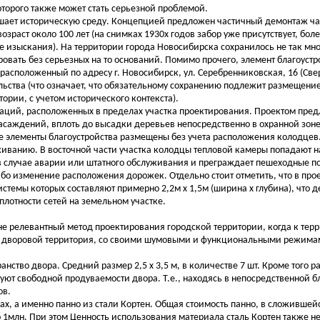
торого также может стать серьезной проблемой.
ушает историческую среду. Концепцией предложен частичный демонтаж ча
зраст около 100 лет (на снимках 1930х годов забор уже присутствует, боле
 изыскания). На территории города Новосибирска сохранилось не так мно
ровать без серьезных на то оснований. Помимо прочего, элемент благоустр
расположенный по адресу г. Новосибирск, ул. Серебренниковская, 16 (Свер
льства (что означает, что обязательному сохранению подлежит размещени
тории, с учетом исторического контекста).
аций, расположенных в пределах участка проектирования. Проектом пре
насаждений, вплоть до высадки деревьев непосредственно в охранной зо
 элементы благоустройства размещены без учета расположения колодцев.
уживанию. В восточной части участка колодцы тепловой камеры попадают 
е в случае аварии или штатного обслуживания и преграждает пешеходные п
ибо изменение расположения дорожек. Отдельно стоит отметить, что в про
стемы которых составляют примерно 2,2м х 1,5м (ширина х глубина), что д
лотности сетей на земельном участке.
е релевантный метод проектирования городской территории, когда к тер
ая с дворовой территория, со своими шумовыми и функциональными режим
нство двора. Средний размер 2,5 х 3,5 м, в количестве 7 шт. Кроме того 
вуют свободной продуваемости двора. Т.е., находясь в непосредственной б
ов.
ах, а именно панно из стали Кортен. Общая стоимость панно, в сложивше
 1млн. При этом Ценность использования материала сталь Кортен также н