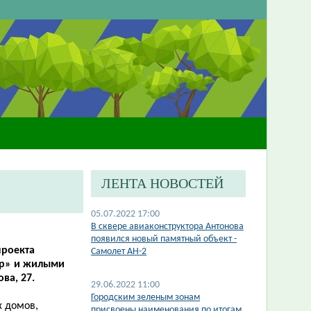
ЛЕНТА НОВОСТЕЙ
05.07.2022 17:00
В сквере авиаконструктора Антонова
появился новый памятный объект -
проекта
Самолет АН-2
ар» и жилыми
ва, 27.
29.06.2022 11:00
Городским зеленым зонам
 домов,
присвоены наименования по итогам