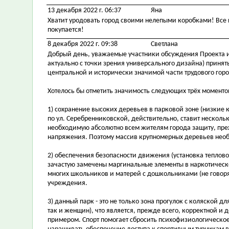
13 декабря 2022 г. 06:37
Яна
Хватит уродовать город своими нелепыми коробками! Все п
покупается!
8 декабря 2022 г. 09:38
Светлана
Добрый день, уважаемые участники обсуждения Проекта и
актуально с точки зрения универсального дизайна) принят
центральной и исторически значимой части трудового гор
Хотелось бы отметить значимость следующих трёх момент
1) сохранение высоких деревьев в парковой зоне (низкие
по ул. Серебренниковской, действительно, ставит неско
необходимую абсолютно всем жителям города защиту, преж
напряжения. Поэтому массив крупномерных деревьев необ
2) обеспечения безопасности движения (установка теплово
зачастую замечены маргинальные элементы в наркотическо
многих школьников и матерей с дошкольниками (не говоря
учреждения.
3) данный парк - это не только зона прогулок с коляской д
так и женщин), что является, прежде всего, корректной
примером. Спорт помогает сбросить психофизиологическо