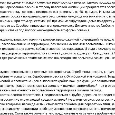
ся на самом участке и смежных территориях – вместо прямого прохода о
ице Серебренниковской в сторону налоговой инспекции предлагается обойт
края участка, где вновь несколько раз повернуть на 90 градусов. Иными с
ения горожан по кратчайшему расстоянию между двумя точками, что в п
асивых». При этом существующий прямой маршрут вдоль дома по адресу у
уть от ул. Серебренниковская к спорткомплексу Динамо и театру Глобус, ч
ра и ставит под вопрос необходимость его формирования.
ункциональных зон, наличие которых предложенной концепцией не предус
, расположенные на территории, без замены их новыми элементами. В ко
к площадки для выгула собак и спортивные площадки. И если в случае с до
на дворовой территории, то в случае с домом по адресу ул. Свердлова, 27
ия для размещения таких элементов (на сегодня эти элементы размещены на
ущественно высоких деревьев со стороны ул. Серебренниковская, с тем ч
ину участка (от ул. Серебренниковская к Октябрьской магистрали). Тогд
ысотой и плотностью крон выполняют крайне важную функцию защиты жит
в и шума (как от транспортных средств – трамвая, автомобилей, так и от 
также и возможность использования территории в зимний период.
ушает экологию территории. Предполагаемая вырубка деревьев приведет 
шит состояние окружающей среды и жителей (увеличится риск роста респи
одово-ягодными насаждениями становится приютом для перелетных птиц. Д
 экосистему территории необходимо провести полноценные экологически
деревьев. Стоит также отметить, что предложенные на замену вырубленн