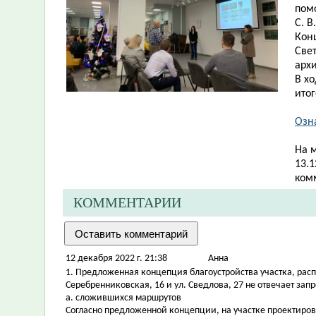
пом
С. В
Кон
Све
арх
В х
ито
Озн
На 
13.1
ком
КОММЕНТАРИИ
12 декабря 2022 г. 21:38
Aнна
1. Предложенная концепция благоустройства участка, рас
Серебренниковская, 16 и ул. Сведлова, 27 не отвечает запр
a. сложившихся маршрутов
Согласно предложенной концепции, на участке проектиро