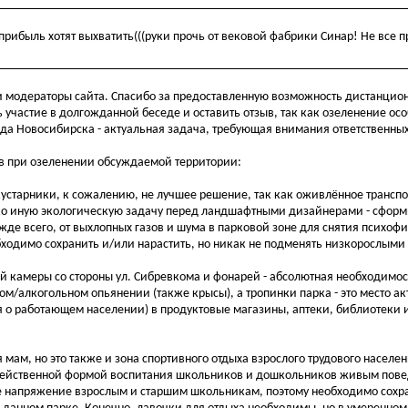
рибыль хотят выхватить(((руки прочь от вековой фабрики Синар! Не все п
 модераторы сайта. Спасибо за предоставленную возможность дистанцион
ь участие в долгожданной беседе и оставить отзыв, так как озеленение ос
ода Новосибирска - актуальная задача, требующая внимания ответственны
ов при озеленении обсуждаемой территории:
 кустарники, к сожалению, не лучшее решение, так как оживлённое транс
лько иную экологическую задачу перед ландшафтными дизайнерами - сфор
де всего, от выхлопных газов и шума в парковой зоне для снятия психоф
ходимо сохранить и/или нарастить, но никак не подменять низкорослыми
й камеры со стороны ул. Сибревкома и фонарей - абсолютная необходимост
м/алкогольном опьянении (также крысы), а тропинки парка - это место а
 о работающем населении) в продуктовые магазины, аптеки, библиотеки 
ля мам, но это также и зона спортивного отдыха взрослого трудового населе
 и действенной формой воспитания школьников и дошкольников живым пов
е напряжение взрослым и старшим школьникам, поэтому необходимо сохр