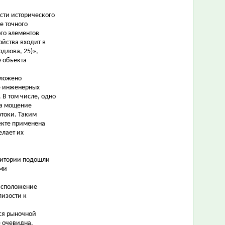
сти исторического
е точного
го элементов
ойства входит в
длова, 25)»,
е объекта
дложено
не инженерных
 В том числе, одно
на мощение
отоки. Таким
екте применена
елает их
ритории подошли
ами
расположение
лизости к
йся рыночной
е очевидна.