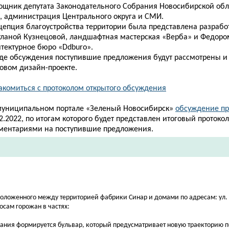
ощник депутата Законодательного Собрания Новосибирской
обл
., администрация Центрального округа и СМИ.
цепция благоустройства территории была представлена разрабо
тланой Кузнецовой, ландшафтная мастерская «Верба» и Федоро
итектурное бюро «Ddburo».
оде обсуждения поступившие предложения будут рассмотрены и
говом дизайн-проекте.
акомиться с протоколом открытого обсуждения
муниципальном портале «Зеленый Новосибирск»
обсуждение пр
2.2022, по итогам которого будет представлен итоговый протокол
ментариями на поступившие предложения.
положенного между территорией фабрики Синар и домами по адресам: ул.
осам горожан в частях:
вания формируется бульвар, который предусматривает новую траекторию