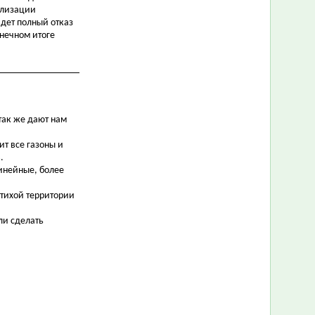
ализации
йдет полный отказ
онечном итоге
так же дают нам
ит все газоны и
.
инейные, более
 тихой территории
ли сделать