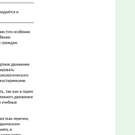
родаётся и
но (что особенно
обенно
х граждан.
портное движение
мировать
изиологического
 кустарниками.
ь, так как в парке
ктивного движения
и учебные
ния (как мужчин,
еденческим
анять и